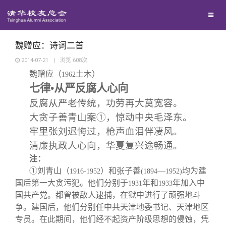
兴趣群体
捐赠方法
我要订阅
清华故事
西南联大校友会
义工计划
新媒体平台
青春风采
魏赠应：诗词二首
2014-07-21
|
浏览
608
次
魏赠应（
土木）
校友文苑
1962
七律
•
从严反腐人心向
反腐从严老传统，功劳再大莫宽容。
校友讲坛
大贪子善青山案
①
，惊动中央毛泽东。
牢里张刘迟悔过，枪声血泪伴凄风。
校友视界
清廉执政人心向，华夏复兴途畅通。
注：
校友服务
①刘青山（
）和张子善
—
均为建
1916-1952
(1894
1952)
国后第一大贪污犯。他们分别于
年和
年加入中
1931
1933
国共产党。都曾被敌人逮捕，在狱中进行了顽强地斗
校友总会
终身学习
争。建国后，他们分别任中共天津地委书记、天津地区
专员。在此期间，他们经不起资产阶级思想的侵蚀，凭