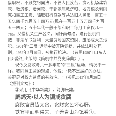
关闭
信息化服务
总会简介
借职权，不顾党纪国法，不管人民疾苦，贪污机场建筑
款、救济粮、治河款、干部家属救济粮、地方粮及剥削
克扣民工工资、骗取银行贷款等共达旧人民币一百五十
三创大赛
会长致辞
五亿四千九百五十四万元
现在一百五十五万四千九百
(
五十四元；五十年代一般干部和职工每月工资仅几十
实用信息
总会章程
元
。又借机关生产名义，同奸商勾结，进行投机倒
)
把，非法牟取暴利，大量贪污国家资财，堕落成大贪污
犯。
年“三反”运动中被开除党籍，并依法判处死
1951
理事会名单
刑，
年
月
日，被执行枪决。（参见
年山东人
1952
2
10
1986
民出版社出版的《简明中共党史辞典》）。
制度法规
现今反腐败与六十多年前的“三反”运动，情况不一
样。我同意王蒙的观点，他说：“毙不是最好的办法，
关键是对权力监督的有效性。”（参见
年
月
日
2013
8
26
联系我们
《报刊文摘》）
②采用《中华新韵》，韵脚庚韵。
鹧鸪天
•
以人为镜戒贪腐
腐败官员皆太贪，贪财贪色坏心肝。
铁窗里面明得失，子善青山为镜看
①
。