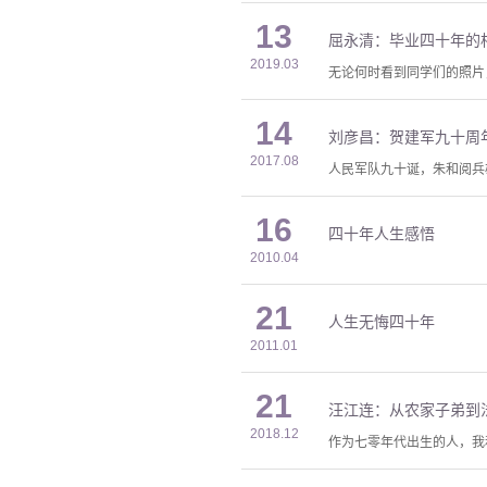
13
屈永清：毕业四十年的
2019.03
无论何时看到同学们的照片
14
刘彦昌：贺建军九十周
2017.08
人民军队九十诞，朱和阅兵
16
四十年人生感悟
2010.04
21
人生无悔四十年
2011.01
21
汪江连：从农家子弟到
2018.12
作为七零年代出生的人，我