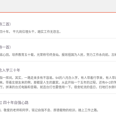
诗二首）
四十年。 平凡岗位埋头干，踏实工作无怨言。
诗一首）
铭心田。培养教育五十载，光荣称号终身灿。报效祖国为人民，努力工作永向前。古
念入学三十年
指一挥间。其实，一路走来多有不容易。94的八月办入学，有人带着行李来，有人带
来。带着女朋友来的啊，那都是人生的赢家。从此开始一个五年的过程，还有4+2的
厅。拼凑的台式电脑和音箱，就连台灯也要借用一下。宿舍轮流的值日，扫地打水倒垃圾
虹 四十年自强心路
华园、敬爱的老师和同学，铭记自强不息、厚德载物的校训，踏上工作之路。