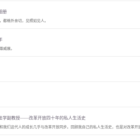
相册
，都格外亲切，见照如见人。
年
雄威展。
法学副教授——改革开放四十年的私人生活史
和我们这代人的成长几乎与改革开放同步。回顾我自己的私人生活史，也是对改革开