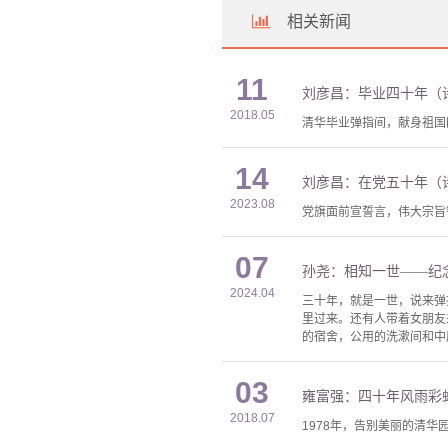
相关新闻
11
刘彦昌：毕业四十年（
2018.05
清华毕业弹指间，献身祖国
14
刘彦昌：在党五十年（
2023.08
党旗面前宣誓言，伟大宗旨
07
孙尧：相知一世——纪
2024.04
三十年，就是一世，说来弹
里过来。还有人带着女朋友
的宿舍，公用的洗漱间和中
03
雍富强：四十年风雨彩
2018.07
1978年，告别美丽的清