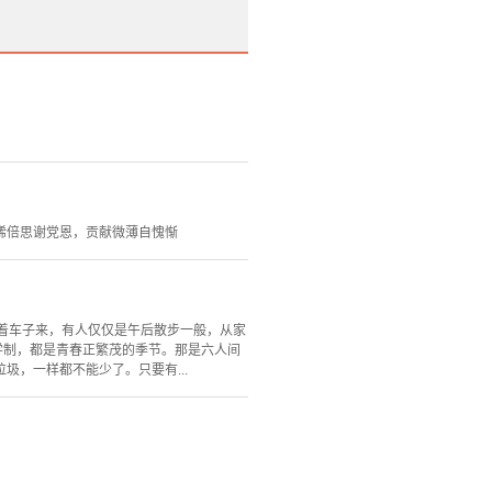
稀倍思谢党恩，贡献微薄自愧惭
着车子来，有人仅仅是午后散步一般，从家
学制，都是青春正繁茂的季节。那是六人间
，一样都不能少了。只要有...