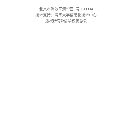
关闭
信息化服务
总会简介
北京市海淀区清华园1号 100084
技术支持：清华大学信息化技术中心
三创大赛
会长致辞
版权所有©清华校友总会
实用信息
总会章程
理事会名单
制度法规
联系我们