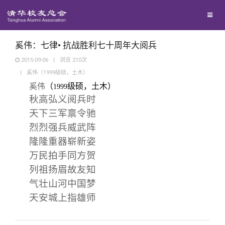
兴趣群体
捐赠方法
我要订阅
清华故事
西南联大校友会
义工计划
新媒体平台
青春风采
奚伟：七律• 抗战胜利七十周年大阅兵
2015-09-06
|
浏览
210
次
|
奚伟（1999级硕，土木）
校友文苑
奚伟
（
级硕，土木）
1999
秋高弘义阅兵时
校友讲坛
天下三军禀令驰
烈烈强兵威武阵
校友视界
隆隆重器崭新姿
万民拍手同方贺
校友服务
列祖扬眉故友知
气壮山河中国梦
天安城上指雄师
校友总会
终身学习