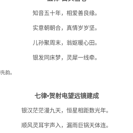
知音五十年，相爱善良缘。
实意朝朝合，真情岁岁坚。
儿孙聚周末，翁妪暖心田。
银发同床梦，灵犀一线牵。
脚先韵。
七律
•
贺射电望远镜建成
银汉茫茫漫九天，恒星相距数光年。
顺风灵耳宇声入，漏雨巨锅天体连。