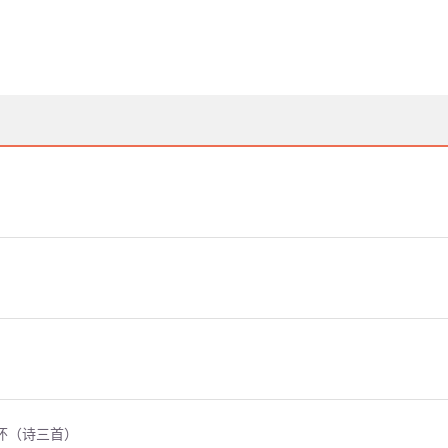
怀（诗三首）