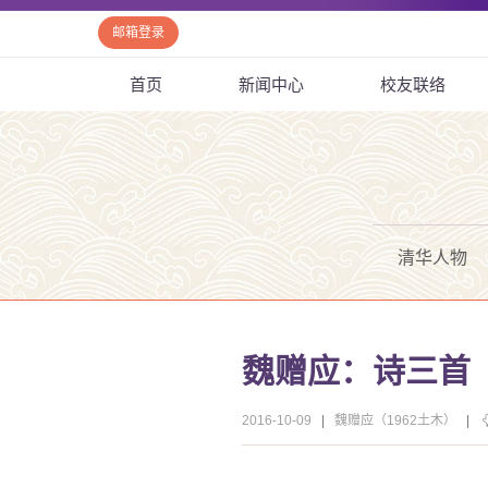
邮箱登录
首页
新闻中心
校友联络
清华人物
魏赠应：诗三首
2016-10-09
|
魏赠应（1962土木）
|