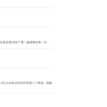
及情况简介 第一届理事会第一次....
2位1939年出生的同学做八十寿诞。场面