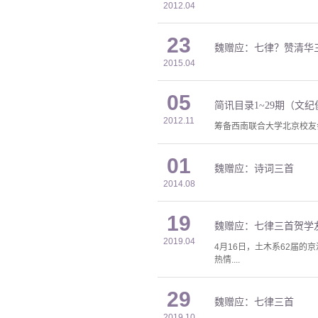
2012.04
23
魏赠应：七律？赞清华
2015.04
05
简讯目录1~29期（文
2012.11
筹备西南联合大学北京校友会
01
魏赠应：诗词三首
2014.08
19
魏赠应：七律三首贺学
2019.04
4月16日，土木系62届的
热情....
29
魏赠应：七律三首
2019.10