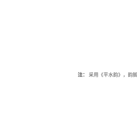
注：
采用《平水韵》，韵