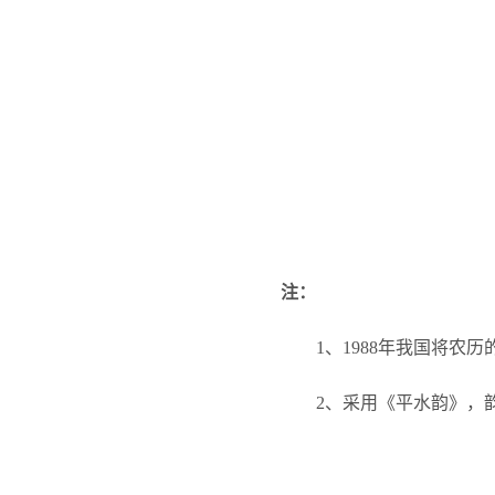
注：
1
、1988年我国将农
2
、采用《平水韵》，