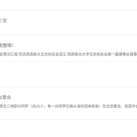
三宝
纪俊整理）
情况汇报 欢庆西南联大北京校友会成立 西南联合大学北京校友会第一届理事会理事名单
友聚会
京津沈三地部分同学（共25人，有一对同学伉俪从海外回来探亲）在北京聚会，给其中1