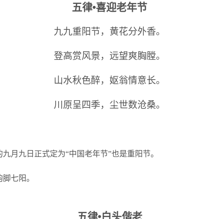
五律
•
喜迎老年节
九九重阳节，黄花分外香。
登高赏风景，远望爽胸膛。
山水秋色醉，妪翁情意长。
川原呈四季，尘世数沧桑。
历的九月九日正式定为“中国老年节”也是重阳节。
韵脚七阳。
五律
•
白头偕老