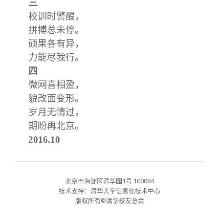
三
关闭
信息化服务
总会简介
校训时警醒，
拼搏总未停。
三创大赛
会长致辞
硕果各有异，
力能尽我行。
实用信息
总会章程
四
微网喜相盈，
理事会名单
貌改面变形。
岁月无情过，
制度法规
期盼再北京。
2016.10
联系我们
北京市海淀区清华园1号 100084
技术支持：清华大学信息化技术中心
版权所有©清华校友总会