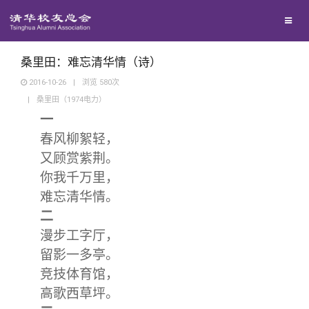
兴趣群体
捐赠方法
我要订阅
清华故事
西南联大校友会
义工计划
新媒体平台
青春风采
桑里田：难忘清华情（诗）
2016-10-26
|
浏览
580
次
|
桑里田（1974电力）
校友文苑
一
春风柳絮轻，
校友讲坛
又顾赏紫荆。
你我千万里，
校友视界
难忘清华情。
二
校友服务
漫步工字厅，
留影一多亭。
校友总会
终身学习
竞技体育馆，
高歌西草坪。