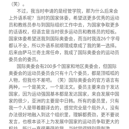
（笑）。
不过，我当时申请的是经管学院，那为什么后来会
上外语系呢？当时的国家体委，希望送更多优秀的运动
员和教练员参与到国际组织工作中去，为国家争取更多
的话语权，但语言是当时很多运动员和教练员的短板。
国家体委希望送我到国际奥委会，而当时我连26个字母
都认不全，所以外语系就顺理成章成了我的第一选择。
后来由萨马兰奇主席任命，我成了国际奥委会的运动员
委员会的委员。
国际奥委会有200多个国家和地区奥委会，但国际
奥委会的运动员委员会只有十几个委员，都是顶呱呱的
人物，但我也不差吧。（笑）国际奥委会的官方语言有
两种，一个是英文，一个是法文。委员主要来自于发达
国家，因为运动强国基本都是发达国家，来自发展中国
家的很少，亚洲的主要是中日韩。所有的委员里，只有
我一个人是带着翻译去的，感觉完全是个局外人，没有
办法很好地融入到这个组织里，理解都费劲，更不要说
发言，也根本谈不上为发展中国家的运动员争取更大的
权益。所以一直很要强的我，当时觉得特别受刺激。