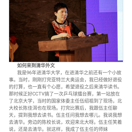
关闭
信息化服务
总会简介
三创大赛
会长致辞
实用信息
总会章程
理事会名单
如何来到清华外文
我是96年进清华大学，在进清华之前还有一个小故
制度法规
事。当时，刚刚打完亚特兰大奥运会，我已经做好退役
的打算，也一直有个心愿，希望退役之后来清华读书。
联系我们
那时候正好CCTV搞了一次乒乓球擂台赛，第一站放在
了北京大学，当时的国家体委主任伍绍祖到了现场，北
大校长陈佳洱也在现场。打完比赛后，我跟伍主任聊
天，提到我想去读书。伍主任问我想去哪儿。我说我想
去清华。旁边的陈校长说，欢迎来北大呀。伍主任笑着
说，还是去清华。就这样，我成了伍主任的师妹