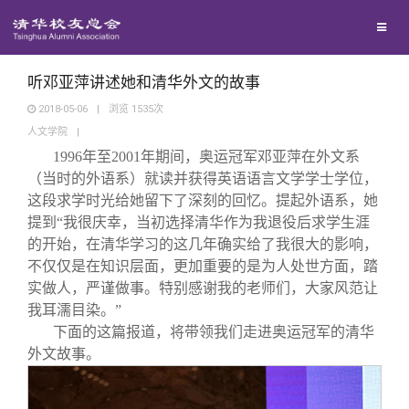
兴趣群体
捐赠方法
我要订阅
清华故事
西南联大校友会
义工计划
新媒体平台
青春风采
听邓亚萍讲述她和清华外文的故事
2018-05-06
|
浏览
1535
次
人文学院
|
校友文苑
1996
年至2001年期间，奥运冠军邓亚萍在外文系
（当时的外语系）就读并获得英语语言文学学士学位，
校友讲坛
这段求学时光给她留下了深刻的回忆。提起外语系，她
提到“我很庆幸，当初选择清华作为我退役后求学生涯
的开始，在清华学习的这几年确实给了我很大的影响，
校友视界
不仅仅是在知识层面，更加重要的是为人处世方面，踏
实做人，严谨做事。特别感谢我的老师们，大家风范让
校友服务
我耳濡目染。”
下面的这篇报道，将带领我们走进奥运冠军的清华
外文故事。
校友总会
终身学习