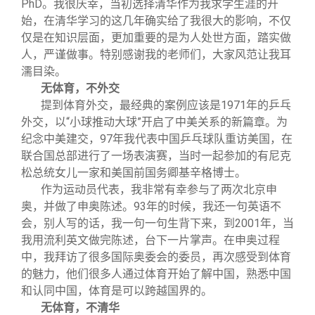
PhD。我很庆幸，当初选择清华作为我求学生涯的开
始，在清华学习的这几年确实给了我很大的影响，不仅
仅是在知识层面，更加重要的是为人处世方面，踏实做
人，严谨做事。特别感谢我的老师们，大家风范让我耳
濡目染。
无体育，不外交
提到体育外交，最经典的案例应该是1971年的乒乓
外交，以“小球推动大球”开启了中美关系的新篇章。为
纪念中美建交，97年我代表中国乒乓球队重访美国，在
联合国总部进行了一场表演赛，当时一起参加的有尼克
松总统女儿一家和美国前国务卿基辛格博士。
作为运动员代表，我非常有幸参与了两次北京申
奥，并做了申奥陈述。93年的时候，我还一句英语不
会，别人写的话，我一句一句生背下来，到2001年，当
我用流利英文做完陈述，台下一片掌声。在申奥过程
中，我拜访了很多国际奥委会的委员，再次感受到体育
的魅力，他们很多人通过体育开始了解中国，熟悉中国
和认同中国，体育是可以跨越国界的。
无体育，不清华