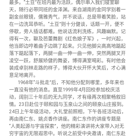
关闭
信息化服务
总会简介
最多。“土豆”在班内最为活跃，偶尔串入我们寝室聊
天，随行必带同班的金泽渊。来自湖南的金同学别着一
副金丝眼镜，儒雅秀气，并不说话，总是带着笑脸，站
三创大赛
会长致辞
在一边洗耳恭听。“土豆”则十分健谈，话题一开，便不
停歇，旁人插话都难。他说话流利洗练，风趣幽默。记
得有一次，聊及芭蕾舞剧《红色娘子军》，一时兴起，
实用信息
总会章程
他当即边哼着曲子边跳了起来。只见他脚尖高高地踮起
落下踮起落下，两腿一曲一伸一曲一伸，突然两腿叉开
理事会名单
凌空一跃，舒展矫健的舞姿，博得满室喝彩。有时他会
装成卓别林走路的样子，博得大伙开怀大笑后，才心满
意足地离开。
制度法规
1968
年“斗批走”后，不知他分配到哪里，多年来也
一直没有他的消息。直至1999年4月回校参加校庆活
联系我们
动，阔别三十年后的无九同学，才有缘再次相聚畅叙旧
情。23日赴位于颐和园与玉泉山之间的颐泉山庄报到。
24日上午年级活动，大礼堂前照相，下午各班活动后，
再由南仁东、姚贞香作讲座。南仁东作的讲座专题是
“人类起源与宇宙探索”，他的精彩演讲将大家带入对无
穷宇宙的无限遐思中。听说之前受中央邀请，南仁东赴