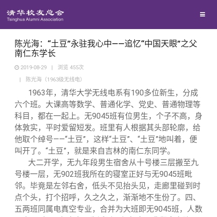
兴趣群体
捐赠方法
我要订阅
清华故事
西南联大校友会
义工计划
新媒体平台
青春风采
陈光海：“土豆”永驻我心中——追忆“中国天眼”之父
南仁东学长
2019-08-29
|
浏览
455
次
校友文苑
|
陈光海（1963级无线电）
1963
年，清华大学无线电系有190多位新生，分成
校友讲坛
六个班。大课高等数学、普通化学、党史、普通物理等
科目，都在一起上。无9045班有位男生，个子不高，身
体敦实，平时爱留短发。班里有人根据其头部轮廓，给
校友视界
他取个绰号——“土豆”，这样“土豆”、“土豆”地叫着，便
叫开了。“土豆”，就是来自吉林的南仁东同学。
校友服务
大二开学，无九年段男生宿舍从十号楼三层搬至九
号楼一层，无902班我所在的寝室正好与无9045班毗
邻。毕竟是左邻右舍，低头不见抬头见，走廊里碰到时
校友总会
终身学习
点个头，打个招呼，久之久之，渐渐地不生份了。四、
五两班同属电真空专业，合并为大班即无9045班，人数