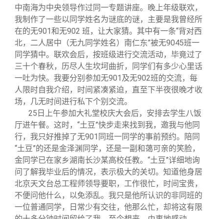
中南海为中央领导作过同一专题讲座。晚上年级联欢，
我制作了一些以同学姓名为谜底的谜，主要是我曾经所
在的无901和无902 班，让大家猜。其中有一条“背对西
北，二人居中（无九同学姓名）南仁东”被无9045班一
同学猜中。联欢会后，按班级进行交流活动，毕竟过了
三十个春秋，历尽人生坎坷曲折，同学们有多少心里话
一吐为快。我要分别参加无901及无902班的交流，每
人限时自我介绍，时间紧凑紧迫，直至下半夜很晚才收
场，几无时间进行私下个别交流。
25
日上午参加大礼堂校庆大会后，安排去学生八饭
厅进午餐。这时，“土豆”快步走来找到我，邀我与他同
行，我只好推掉了无901同班一同学的事前预约。陪同
“土豆”的还是金泽渊同学，还是一副和蔼可亲的笑脸，
金同学已在家乡湖南长沙某高校任教。“土豆”详细地询
问了解我毕业后的情况，表示极大的关切。知道他身居
北京天文台总工程师领导要职，工作很忙，时间宝贵，
不便问他什么，以免添乱。我只是他所认识的非同班的
一位普通同学，日常少有交往，他那么忙，却将这有限
的十多分钟时间留给了我，至今想来，由衷地感动。