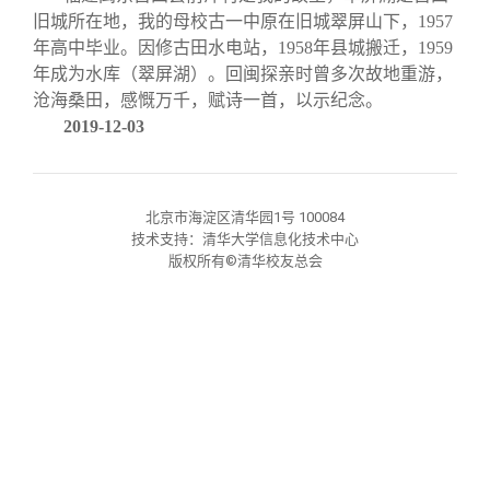
关闭
信息化服务
总会简介
旧城所在地，我的母校古一中原在旧城翠屏山下，1957
年高中毕业。因修古田水电站，1958年县城搬迁，1959
三创大赛
会长致辞
年成为水库（翠屏湖）。回闽探亲时曾多次故地重游，
沧海桑田，感慨万千，赋诗一首，以示纪念。
2019-12-03
实用信息
总会章程
理事会名单
北京市海淀区清华园1号 100084
技术支持：清华大学信息化技术中心
版权所有©清华校友总会
制度法规
联系我们