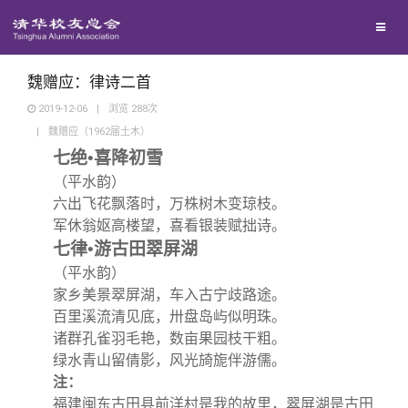
兴趣群体
捐赠方法
我要订阅
清华故事
西南联大校友会
义工计划
新媒体平台
青春风采
魏赠应：律诗二首
2019-12-06
|
浏览
288
次
|
魏赠应（1962届土木）
校友文苑
七绝•喜降初雪
（平水韵）
校友讲坛
六出飞花飘落时，万株树木变琼枝。
军休翁妪高楼望，喜看银装赋拙诗。
校友视界
七律•游古田翠屏湖
（平水韵）
家乡美景翠屏湖，车入古宁歧路途。
校友服务
百里溪流清见底，卅盘岛屿似明珠。
诸群孔雀羽毛艳，数亩果园枝干粗。
校友总会
终身学习
绿水青山留倩影，风光旑旎伴游儒。
注：
福建闽东古田县前洋村是我的故里，翠屏湖是古田