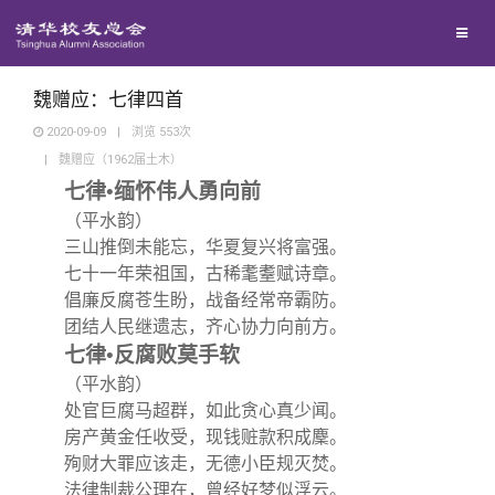
兴趣群体
捐赠方法
我要订阅
清华故事
西南联大校友会
义工计划
新媒体平台
青春风采
魏赠应：七律四首
2020-09-09
|
浏览
553
次
|
魏赠应（1962届土木）
校友文苑
七律•缅怀伟人勇向前
（平水韵）
校友讲坛
三山推倒未能忘，华夏复兴将富强。
七十一年荣祖国，古稀耄耋赋诗章。
校友视界
倡廉反腐苍生盼，战备经常帝霸防。
团结人民继遗志，齐心协力向前方。
七律•反腐败莫手软
校友服务
（平水韵）
处官巨腐马超群，如此贪心真少闻。
校友总会
终身学习
房产黄金任收受，现钱赃款积成麇。
殉财大罪应该走，无德小臣规灭焚。
法律制裁公理在，曾经好梦似浮云。