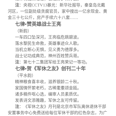
关闭
信息化服务
总会简介
注
：央视CCTV13暴光：新华社报导，秦皇岛北戴
河区，一位副处级贪腐官员，家中搜出一亿余现金、黄
三创大赛
会长致辞
金三十七公斤，房产手续六十八套……
七律•赞英雄战士王亮
（新韵）
实用信息
总会章程
一车四口坠深河，王亮临危跳碧波。
落水黎民生命救，英雄事迹众人歌。
理事会名单
当机立断心无惧，见义勇为德厚多。
战士记功成典范，神州百姓赞兵哥。
注
：第七十二集团军给王亮荣记一等功。
制度法规
七律•贺《军休之友》创刊二十年
（平水韵）
联系我们
精神粮食喜丰收，滋养银龄二十秋。
家国情怀萦老朽，古稀耄耋颂金瓯。
诸多稿件呕心选，编审人员素质优。
发表诗文添雅趣，军休之友可传留。
注
：《军休之友》月刊是北京市军队离休退休干部
安置事务中心免费送给每位军休干部的红色杂志，为广