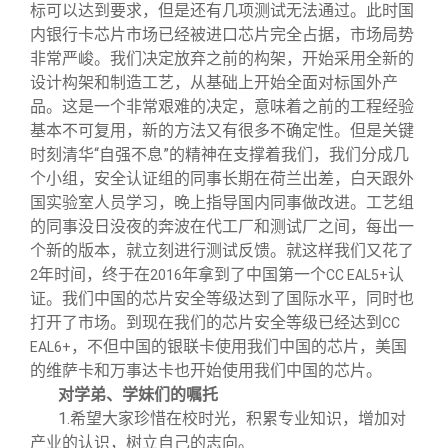
标可以达到要求，但是还有几项测试无法通过。此时国
内银行卡芯片市场已经被进口芯片完全占据，市场局势
非常严峻。我们决定放弃之前的构架，开始采用全新的
设计构架和制造工艺，从基础上开始全面对标国外产
品。这是一个非常艰难的决定，意味着之前的工程经验
基本不可复用，新的方法又有很多不确定性。但是关键
时刻清华“自强不息”的精神在支撑着我们，我们分成几
个小组，安全认证组的同事长期在荷兰出差，白天跟外
国实验室人员学习，晚上指导国内同事做改进。工艺组
的同事没日没夜的奔波在代工厂和测试厂之间，每出一
个新的版本，就立刻进行测试反馈。就这样我们又花了
年时间，终于在
年拿到了中国第一个
认
2
2016
CC EAL5+
证。我们中国的芯片安全等级达到了国际水平，同时也
打开了市场。到现在我们的芯片安全等级已经达到
CC
，不但中国的银联卡使用我们中国的芯片，美国
EAL6+
的维萨卡和万事达卡也开始使用我们中国的芯片。
对学弟、学妹们的嘱托
1.
希望大家珍惜在校时光，积累专业知识，增加对
产业的认识，树立自己的志向。