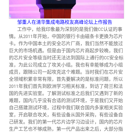
邹重人在清华集成电路校友高峰论坛上作报告
工作中，给我印象最为深刻的是我们做
认证的事
CC
情。从
年开始，中国的银行卡由磁条卡更换为芯片
2011
卡。作为中国本土的安全芯片厂商，我们当然不能放过
巨大的市场机遇。但是由于国内芯片商起步较晚，我们
的芯片安全等级当时还无法达到国际上通行的
安全标
CC
准，为此公司成立了攻关小组。我也有幸能够成为小组
成员，跟随公司一起攻克这个难题。当时我们在芯片安
全领域积累非常有限，首先要解决的是标准问题，所以
年我们首先到欧洲学习相关标准，到访了荷兰和法
2011
国的先进实验室。了解测试标准之后我们又遇到了新的
难题，国内几乎没有合适的测试环境，于是我们又开始
自己搭建测试环境，过程中我们联合国内多家相关实验
室，开启联合攻关，有些设备从国外采购，有些设备自
己研发。我们的第一代芯片边学习边设计，国内的芯片
生产工艺也不够成熟，第一代产品出来之后，大部分指