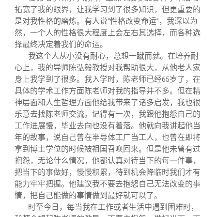
拓宽了我的眼界，让我学习到了很多知识，但更重要的
是对我性格的磨炼。有人说
性格改变命运
，我深以为
“
”
然，一个人的性格很大程度上会左右其选择，而各种选
择最终决定着我们的命运。
我这个人从小没有耐心，总想一蹴而就。在培养耐
心上，我的导师陈弘毅教授对我帮助很大，从他老人家
身上我学到了很多。我入学时，陈老师已经
岁了，在
65
具体的学术工作方面陈老师对我的指导并不多。但在精
神层面和人生哲理方面他给我带来了诸多启发，我也很
乐意去找陈老师交流。记得有一次，我跟他抱怨自己的
工作进展慢，毕业去向也没有着落。他就向我讲起他当
年的故事，说自己曾在半导体工厂当工人，也曾在即将
拿到博士学位的时候被祖国召唤回来。但是他未曾有过
抱怨，无论什么情况，他都认真对待当下的每一件事，
把当下的事做好，慢慢积累，待到机会降临时我们才有
能力牢牢把握。他建议我不要去抱怨自己无法改变的事
情，把自己能做的事情做到最好就可以了。
时至今日，每当我在工作或者生活中遇到困难时，