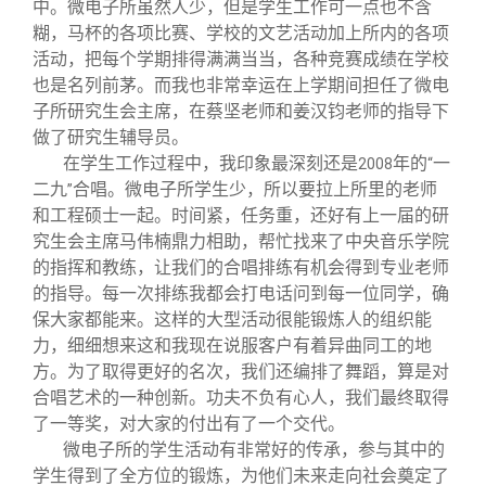
中。微电子所虽然人少，但是学生工作可一点也不含
糊，马杯的各项比赛、学校的文艺活动加上所内的各项
活动，把每个学期排得满满当当，各种竞赛成绩在学校
也是名列前茅。而我也非常幸运在上学期间担任了微电
子所研究生会主席，在蔡坚老师和姜汉钧老师的指导下
做了研究生辅导员。
在学生工作过程中，我印象最深刻还是
年的
一
2008
“
二九
合唱。微电子所学生少，所以要拉上所里的老师
”
和工程硕士一起。时间紧，任务重，还好有上一届的研
究生会主席马伟楠鼎力相助，帮忙找来了中央音乐学院
的指挥和教练，让我们的合唱排练有机会得到专业老师
的指导。每一次排练我都会打电话问到每一位同学，确
保大家都能来。这样的大型活动很能锻炼人的组织能
力，细细想来这和我现在说服客户有着异曲同工的地
方。为了取得更好的名次，我们还编排了舞蹈，算是对
合唱艺术的一种创新。功夫不负有心人，我们最终取得
了一等奖，对大家的付出有了一个交代。
微电子所的学生活动有非常好的传承，参与其中的
学生得到了全方位的锻炼，为他们未来走向社会奠定了