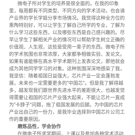
关闭
信息化服务
总会简介
微电子所对学生的培养是很全面的。在我的印象
里，每周都有不同类型、不同方向的学术活动，也会请
产业界的学长学姐分享市场情况。我觉得这种全方位的
三创大赛
会长致辞
熏陶特别好，可以让学生了解自己所学的专业，了解为
什么学习这些东西，以及哪些东西是自己感兴趣的。尽
实用信息
总会章程
早让学生了解相关产业的情况可以帮助学生树立正确的
价值观、人生观，这些是受用一辈子的东西。微电子所
的学术氛围也非常浓厚，大家都争相做实验、发论文。
理事会名单
如果有谁能够在高水平学术期刊上发表论文，那他就会
成为其他同学学习的对象。这种氛围深深地感染了我，
制度法规
我坚信：随着祖国日益强大，芯片产业一定会蓬勃发
展，未来也一定需要更多的“中国芯”。但是我了解得越
多，越发现我们跟世界先进水平的差距很大，也越发觉
联系我们
得需要让祖国的芯片产业强大起来，不能让芯片一直成
为“卡脖子”问题，拖了祖国发展的后腿。为中国的芯片
产业出自己的一份力，是我毕业选择到中国芯片公司工
作的重要原因。
磨炼品性，学会协作
在微电子所求学期间，上课以及参加各种学术活动