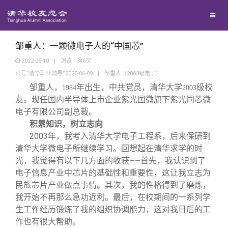
兴趣群体
捐赠方法
我要订阅
清华故事
西南联大校友会
义工计划
新媒体平台
青春风采
邹重人：一颗微电子人的“中国芯”
2022-06-10
|
浏览
1346
次
公号“清华职业辅导”2022-06-09
|
邹重人（2003级电子）
校友文苑
邹重人，
年出生，中共党员，清华大学
级校
1984
2003
友。现任国内半导体上市企业紫光国微旗下紫光同芯微
校友讲坛
电子有限公司副总裁。
积累知识，树立志向
2003
年，我考入清华大学电子工程系，后来保研到
校友视界
清华大学微电子所继续学习。回想起在清华求学的时
光，我觉得有以下几方面的收获
首先，我认识到了
——
校友服务
电子信息产业中芯片的基础性和重要性，这让我立志为
民族芯片产业做点事情。其次，我的性格得到了磨炼，
我开始不再那么急功近利。最后，在校期间的一系列学
校友总会
终身学习
生工作经历锻炼了我的组织协调能力，这对我日后的工
作也有很大帮助。