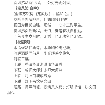
关闭
信息化服务
总会简介
春风拂动新征程，此处灯光更闪亮。
《定风波·自吟》
(重读苏轼词《定风波》，嬉和之。)
三创大赛
会长致辞
莫听身外喧哗声，何妨腿残且慢行。
报国为民犹自强，坦然，一心守正慰平生。
实用信息
总会章程
春风拂面赴新程，无悔，奋笔春秋自相勤。
回首今生岁月时，无憾！也无功名也无银。
《校园颂》
理事会名单
水清碧影伴新荷，木华幽径绕池塘。
清辉洒落厅前月，华光辉映亭艳色。
制度法规
对联二幅：
上联：秀清华清湛湛清华清秀
下联：尊师大师多多师大师尊
联系我们
上联：月照荷塘成苑秀
下联：灯明书馆垦文田
题跋：
月照荷塘，揽清景入苑；
灯明书馆，耕文田
润心