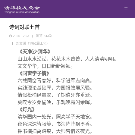
兴趣群体
捐赠方法
我要订阅
清华故事
西南联大校友会
义工计划
新媒体平台
青春风采
诗词对联七首
2025-12-23
|
浏览
543
次
|
刘文渊（1962届工化）
校友文苑
《天净沙·清华》
山山水水滢滢，花花木木菁菁，人人清清明明。
校友讲坛
文文华华，日日新新颖颖。
《同窗学子情》
六载同窗青春好，科学进军志向高。
校友视界
实践理论基础厚，为国报效展风骚。
情似松柏经霜翠，子期伯牙亦垂涎。
校友服务
莫叹今岁桑榆晚，乐观晚霞闪余晖。
《灯光》
清华园内一处光，照亮学子天地宽。
校友总会
终身学习
夜色深深皆寂静，书海阵阵飘墨香。
钟书横扫禹踏痕，大师曾借这夜光。