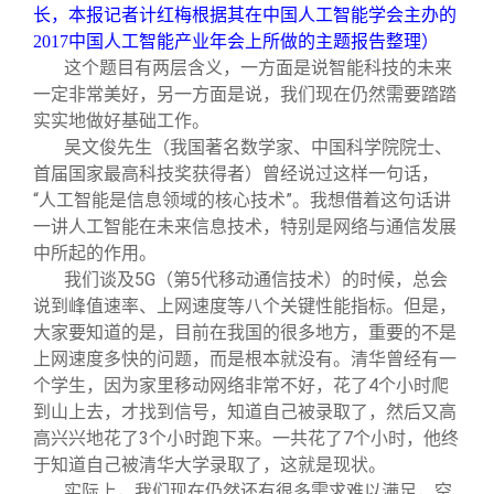
关闭
信息化服务
总会简介
长，本报记者计红梅根据其在中国人工智能学会主办的
2017中国人工智能产业年会上所做的主题报告整理）
这个题目有两层含义，一方面是说智能科技的未来
三创大赛
会长致辞
一定非常美好，另一方面是说，我们现在仍然需要踏踏
实实地做好基础工作。
实用信息
总会章程
吴文俊先生（我国著名数学家、中国科学院院士、
首届国家最高科技奖获得者）曾经说过这样一句话，
“人工智能是信息领域的核心技术”。我想借着这句话讲
理事会名单
一讲人工智能在未来信息技术，特别是网络与通信发展
中所起的作用。
制度法规
我们谈及5G（第5代移动通信技术）的时候，总会
说到峰值速率、上网速度等八个关键性能指标。但是，
大家要知道的是，目前在我国的很多地方，重要的不是
联系我们
上网速度多快的问题，而是根本就没有。清华曾经有一
个学生，因为家里移动网络非常不好，花了4个小时爬
到山上去，才找到信号，知道自己被录取了，然后又高
高兴兴地花了3个小时跑下来。一共花了7个小时，他终
于知道自己被清华大学录取了，这就是现状。
实际上，我们现在仍然还有很多需求难以满足，空