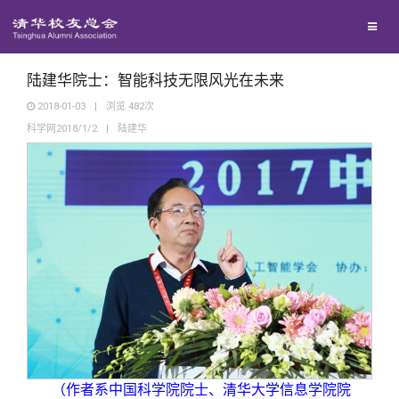
兴趣群体
捐赠方法
我要订阅
清华故事
西南联大校友会
义工计划
新媒体平台
青春风采
陆建华院士：智能科技无限风光在未来
2018-01-03
|
浏览
482
次
科学网2018/1/2
|
陆建华
校友文苑
校友讲坛
校友视界
校友服务
校友总会
终身学习
（作者系中国科学院院士、清华大学信息学院院