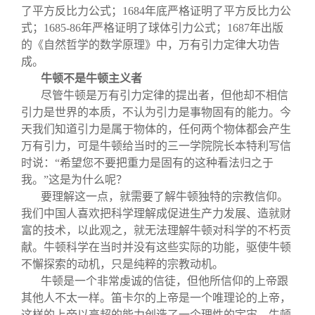
了平方反比力公式；1684年底严格证明了平方反比力公
式；1685-86年严格证明了球体引力公式；1687年出版
的《自然哲学的数学原理》中，万有引力定律大功告
成。
牛顿不是牛顿主义者
尽管牛顿是万有引力定律的提出者，但他却不相信
引力是世界的本质，不认为引力是事物固有的能力。今
天我们知道引力是属于物体的，任何两个物体都会产生
万有引力，可是牛顿给当时的三一学院院长本特利写信
时说：“希望您不要把重力是固有的这种看法归之于
我。”这是为什么呢？
要理解这一点，就需要了解牛顿独特的宗教信仰。
我们中国人喜欢把科学理解成促进生产力发展、造就财
富的技术，以此观之，就无法理解牛顿对科学的不朽贡
献。牛顿科学在当时并没有这些实际的功能，驱使牛顿
不懈探索的动机，只是纯粹的宗教动机。
牛顿是一个非常虔诚的信徒，但他所信仰的上帝跟
其他人不太一样。笛卡尔的上帝是一个唯理论的上帝，
这样的上帝以高超的能力创造了一个理性的宇宙。牛顿