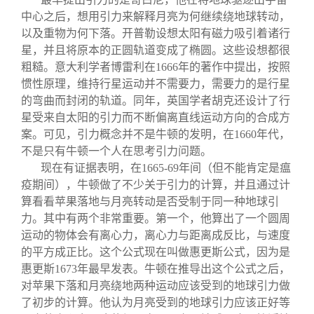
中心之后，想用引力来解释月亮为何继续绕地球转动，
以及重物为何下落。开普勒设想太阳有磁力吸引着诸行
星，并且将原本的正圆轨道变成了椭圆。这些设想都很
粗糙。意大利学者博雷利在1666年的著作中提出，按照
惯性原理，维持行星运动并不需要力，需要力的是行星
的弯曲而封闭的轨道。同年，英国学者胡克还设计了行
星受来自太阳的引力而不断偏离直线运动方向的合成方
案。可见，引力概念并不是牛顿的发明，在1660年代，
不是只有牛顿一个人在思考引力问题。
现在有证据表明，在1665-69年间（但不能肯定是瘟
疫期间），牛顿做了不少关于引力的计算，并且通过计
算看看苹果落地与月亮转动是否受制于同一种地球引
力。其中有两个非常重要。第一个，他算出了一个圆周
运动的物体会有离心力，离心力与距离成反比，与速度
的平方成正比。这个公式现在叫做惠更斯公式，因为是
惠更斯1673年最早发表。牛顿在推导出这个公式之后，
对苹果下落和月亮绕地两种运动应该受到的地球引力做
了初步的计算。他认为月亮受到的地球引力应该正好等