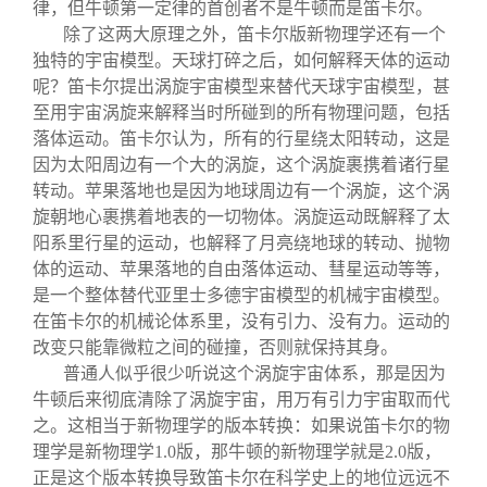
律，但牛顿第一定律的首创者不是牛顿而是笛卡尔。
除了这两大原理之外，笛卡尔版新物理学还有一个
独特的宇宙模型。天球打碎之后，如何解释天体的运动
呢？笛卡尔提出涡旋宇宙模型来替代天球宇宙模型，甚
至用宇宙涡旋来解释当时所碰到的所有物理问题，包括
落体运动。笛卡尔认为，所有的行星绕太阳转动，这是
因为太阳周边有一个大的涡旋，这个涡旋裹携着诸行星
转动。苹果落地也是因为地球周边有一个涡旋，这个涡
旋朝地心裹携着地表的一切物体。涡旋运动既解释了太
阳系里行星的运动，也解释了月亮绕地球的转动、抛物
体的运动、苹果落地的自由落体运动、彗星运动等等，
是一个整体替代亚里士多德宇宙模型的机械宇宙模型。
在笛卡尔的机械论体系里，没有引力、没有力。运动的
改变只能靠微粒之间的碰撞，否则就保持其身。
普通人似乎很少听说这个涡旋宇宙体系，那是因为
牛顿后来彻底清除了涡旋宇宙，用万有引力宇宙取而代
之。这相当于新物理学的版本转换：如果说笛卡尔的物
理学是新物理学1.0版，那牛顿的新物理学就是2.0版，
正是这个版本转换导致笛卡尔在科学史上的地位远远不