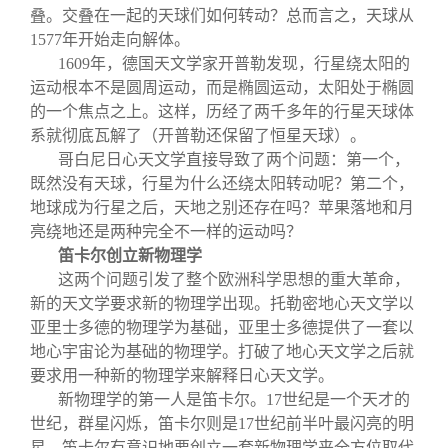
叠。交叠在一起的天球们如何转动？总而言之，天球从
1577年开始走向解体。
1609
年，德国天文学家开普勒发现，行星绕太阳的
运动根本不是圆周运动，而是椭圆运动，太阳处于椭圆
的一个焦点之上。这样，历经了两千多年的行星天球体
系就彻底瓦解了（开普勒还保留了恒星天球）。
哥白尼日心天文学直接导致了两个问题：第一个，
既然没有天球，行星为什么还绕太阳转动呢？第二个，
地球成为行星之后，天地之别还存在吗？苹果落地和月
亮绕地还是两种完全不一样的运动吗？
笛卡尔创立新物理学
这两个问题引发了整个欧洲科学思想的重大革命，
新的天文学要求新的物理学出现。托勒密地心天文学以
亚里士多德的物理学为基础，亚里士多德提供了一套以
地心宇宙论为基础的物理学。打破了地心天文学之后就
要求用一种新的物理学来解释日心天文学。
新物理学的第一人是笛卡尔。17世纪是一个天才的
世纪，群星闪烁，笛卡尔则是17世纪前半叶最闪亮的明
星。笛卡尔有意识地要创立一套新物理学来全方位取代