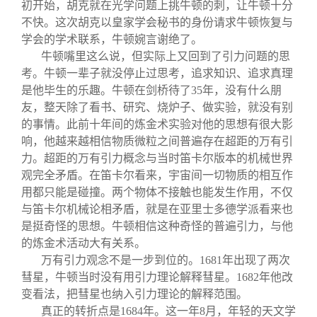
初开始，胡克就在光学问题上挑牛顿的刺，让牛顿十分
不快。这次胡克以皇家学会秘书的身份请求牛顿恢复与
学会的学术联系，牛顿婉言谢绝了。
牛顿嘴里这么说，但实际上又回到了引力问题的思
考。牛顿一辈子就没停止过思考，追求知识、追求真理
是他毕生的乐趣。牛顿在剑桥待了35年，没有什么朋
友，整天除了看书、研究、烧炉子、做实验，就没有别
的事情。此前十年间的炼金术实验对他的思想有很大影
响，他越来越相信物质微粒之间普遍存在超距的万有引
力。超距的万有引力概念与当时笛卡尔版本的机械世界
观完全矛盾。在笛卡尔看来，宇宙间一切物质的相互作
用都只能是碰撞。两个物体不接触也能发生作用，不仅
与笛卡尔机械论相矛盾，就是在亚里士多德学派看来也
是挺奇怪的思想。牛顿相信这种奇怪的普遍引力，与他
的炼金术活动大有关系。
万有引力观念不是一步到位的。1681年出现了两次
彗星，牛顿当时没有用引力理论解释彗星。1682年他改
变看法，把彗星也纳入引力理论的解释范围。
真正的转折点是1684年。这一年8月，年轻的天文学