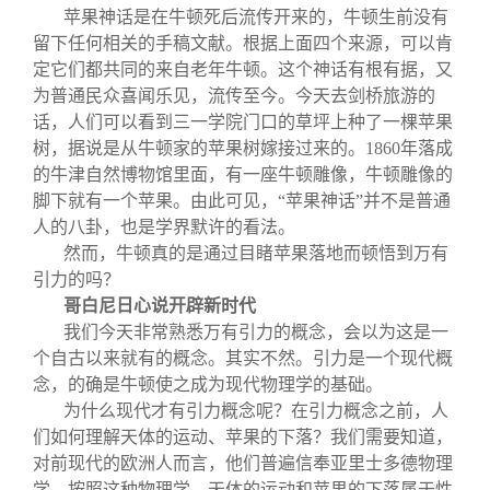
苹果神话是在牛顿死后流传开来的，牛顿生前没有
留下任何相关的手稿文献。根据上面四个来源，可以肯
定它们都共同的来自老年牛顿。这个神话有根有据，又
为普通民众喜闻乐见，流传至今。今天去剑桥旅游的
话，人们可以看到三一学院门口的草坪上种了一棵苹果
树，据说是从牛顿家的苹果树嫁接过来的。1860年落成
的牛津自然博物馆里面，有一座牛顿雕像，牛顿雕像的
脚下就有一个苹果。由此可见，“苹果神话”并不是普通
人的八卦，也是学界默许的看法。
然而，牛顿真的是通过目睹苹果落地而顿悟到万有
引力的吗？
哥白尼日心说开辟新时代
我们今天非常熟悉万有引力的概念，会以为这是一
个自古以来就有的概念。其实不然。引力是一个现代概
念，的确是牛顿使之成为现代物理学的基础。
为什么现代才有引力概念呢？在引力概念之前，人
们如何理解天体的运动、苹果的下落？我们需要知道，
对前现代的欧洲人而言，他们普遍信奉亚里士多德物理
学。按照这种物理学，天体的运动和苹果的下落属于性