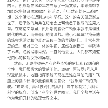
的人。凯恩斯在1942年左右写了一篇文章，本来是想参
加纪念牛顿诞辰300周年的活动，但当然正处在二战时
期，这个活动推迟到1946年举行。这年的春天凯恩斯去
世了，后来他的弟弟在纪念会上帮他念了他写的这篇文
章。在这篇文章里，凯恩斯揭露说牛顿根本就不是理性
时代的先师，而是最后的魔法师。他小心翼翼地掩盖他
的炼金术活动和他反对三位一体的异端信仰。非常有意
思的是，反对三位一体的牛顿，居然在剑桥三一学院待
了35年，隐藏得非常深。一直到他去世，人们都不知道
他内心的极端反叛和异端。
然而，无论牛顿是否有这些奇特的信仰和有缺陷的
个性，我们都极大的受益于他。1968年阿波罗8号从月
球返航途中，地面指挥系统问现在是谁在驾驶飞船？飞
船上的指令长博尔曼俏皮地回答说：“我想是牛顿在驾
驶。”这说出了高科技时代的真相：是牛顿制定了现代
科学的标准、创造了科学的世界图景。我们全都生活在
他为我们开辟的物理世界之中。