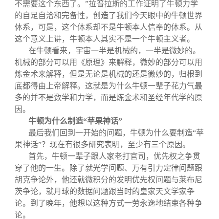
不需要这个东西了。”拉普拉斯的工作证明了牛顿力学
的自足自洽和完备性，创造了我们今天眼中的牛顿世界
体系，可是，这个体系却不是牛顿本人信奉的体系。从
这个意义上讲，牛顿本人其实不是一个牛顿主义者。
在牛顿看来，宇宙一半是机械的，一半是微妙的。
机械的部分可以用《原理》来解释，微妙的部分可以用
炼金术来解释，但是无论是机械的还是微妙的，归根到
底都得由上帝解释。这就是为什么牛顿一辈子花力气最
多的并不是数学和力学，而是炼金术和圣经年代学的原
因。
牛顿为什么制造“苹果神话”
最后我们回到一开始的问题，牛顿为什么要制造“苹
果神话”？现在有很多研究表明，至少有三个原因。
首先，牛顿一辈子跟人家老打官司，优先权之争贯
穿了他的一生。除了就光学问题、万有引力定律问题跟
胡克争论外，他还就微积分的发明优先权问题与莱布尼
茨争论，就月球的数据问题跟当时的皇家天文学家争
论。到了晚年，他想以这种方式一劳永逸地结束各种争
论。