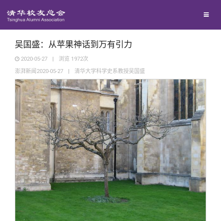
兴趣群体
捐赠方法
我要订阅
清华故事
西南联大校友会
义工计划
新媒体平台
青春风采
吴国盛：从苹果神话到万有引力
2020-05-27
|
浏览
1972
次
澎湃新闻2020-05-27
|
清华大学科学史系教授吴国盛
校友文苑
校友讲坛
校友视界
校友服务
校友总会
终身学习