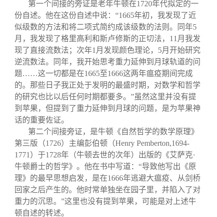
第一个间接的旁证是老年牛顿在1720年代拟定的一
份自述。他在这份自述中说：“1665年初，我发现了近
似级数的方法和将二项式简约成该级数的法则。同年5
月，我发现了格里高利和斯卢修斯的正切法，11月我发
现了直接流数法；次年1月发现颜色理论，5月开始研究
逆流数法。同年，我开始思考重力延伸到月球轨道的问
题……这一切都是在1665至1666这两年瘟疫期间完成
的。那些日子我正处于发明的最盛时期，对数学和哲学
的研究也比以后任何时期都要多。”虽然这里并没有提
到苹果，但提到了重力延伸到月球的问题，是为苹果神
话的重要佐证。
第二个间接旁证，是牛顿《自然哲学的数学原理》
第三版（1726）主编彭伯顿（Henry Pemberton,1694-
1771）于1728年（牛顿去世的次年）出版的《艾萨克·
牛顿爵士的哲学》。他在书中写道：“导致他写出《原
理》的最早思想启发，是在1666年逃避大瘟疫、从剑桥
回家之后产生的。他时常单独坐在园子里，并陷入了对
重力的沉思。”这里也没有提到苹果，可能是对上述牛
顿自述的转述。