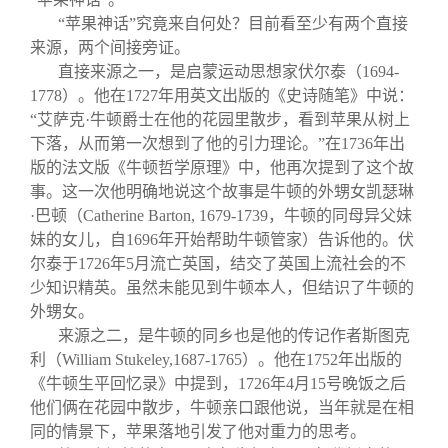
“苹果神话”究竟来自何处？目前看至少有两个直接
来源，两个间接旁证。
直接来源之一，是启蒙运动思想家伏尔泰（1694-
1778）。他在1727年用英文出版的《史诗随笔》中说：
“艾萨克·牛顿爵士在他的花园里散步，看到苹果从树上
下落，从而第一次想到了他的引力理论。”在1736年出
版的法文版《牛顿哲学原理》中，他再次提到了这个故
事。这一次他明确地说这个故事是牛顿的外甥女凯瑟琳
·巴顿（Catherine Barton, 1679-1739，牛顿的同母异父妹
妹的女儿，自1696年开始帮助牛顿管家）告诉他的。伏
尔泰于1726年5月流亡英国，结交了英国上流社会的不
少知识精英。虽然未能见到牛顿本人，但结识了牛顿的
外甥女。
来源之二，是牛顿的同乡也是他的传记作者斯图克
利（William Stukeley,1687-1765）。他在1752年出版的
《牛顿生平回忆录》中提到，1726年4月15号晚饭之后
他们俩在花园中散步，牛顿亲口跟他说，当年就是在相
同的情景下，苹果落地引发了他对重力的思考。