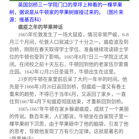
关闭
信息化服务
总会简介
英国剑桥三一学院门口的草坪上种着的一棵苹果
树，据说是从牛顿家的苹果树嫁接过来的。（图片来
源：维基百科）
三创大赛
会长致辞
瘟疫之年的苹果神话
1665
年伦敦发生了一场大鼠疫，情况非常严峻，6-8
实用信息
总会章程
月三个月间，伦敦人口就减少了十分之一。瘟疫波及到
剑桥，刚刚在春天取得学士学位、准备继续攻读硕士学
位的牛顿也受到了影响。1665年8月7日三一学院正式关
理事会名单
闭。在闭校之前十天左右，牛顿回到他的老家伍尔索普
庄园。1642年12月25日圣诞节，牛顿出生在这里。
制度法规
23
岁的牛顿在家里前后呆了大约一年半的时间。他
先是于1666年3月20日返回剑桥，但瘟疫一度又有卷土
重来的趋势，不得已于当年6月，又返回了家乡，一直
联系我们
住到1667年4月下旬瘟疫彻底结束，才重新回到剑桥。
1665-1667
年牛顿在家乡躲避瘟疫，成就了一个美丽
的传说。数百年来，人们都说，牛顿坐在自家院子里一
棵苹果树下沉思，由于苹果砸中了他的脑袋，引发了他
的思考，导致他发现了万有引力定律。这就是著名的
“苹果神话”。