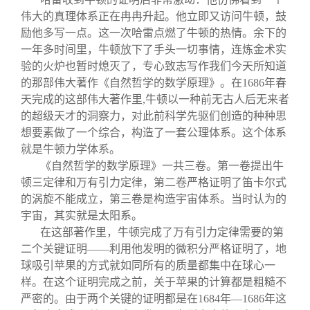
伟大的真理体系正在冉冉升起。他立即又访问牛顿，鼓
励他多写一点。这一次哈雷点燃了牛顿的热情。余下的
一年多时间里，牛顿放下了手头一切事情，连炼金术实
验的火炉也暂时熄灭了，专心致志写作我们今天所知道
的那部伟大著作《自然哲学的数学原理》。在1686年春
天完成的这部伟大著作里,牛顿以一种前无古人后无来者
的超级天才的洞察力，对此前科学先驱们创造的种种思
想要素做了一个综合，构造了一套公理体系。这个体系
就是牛顿力学体系。
《自然哲学的数学原理》一共三卷。第一卷提出牛
顿三定律和万有引力定律，第二卷严格证明了笛卡尔式
的涡旋不能成立，第三卷是构造宇宙体系。当时认为的
宇宙，其实就是太阳系。
在这部著作里，牛顿完成了万有引力定律需要的第
二个关键证明——利用他发明的微积分严格证明了，地
球吸引苹果的方式就如同所有的质量都集中在球心一
样。在这个证明完成之前，关于苹果的计算都是粗糙不
严密的。由于两个关键的证明都是在1684年—1686年这