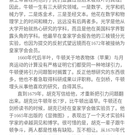
因此，牛顿一生有三大研究领域。一是数学、光学和机
械力学，二是炼金术，三是圣经文本。他花在数学和物
理学上的时间和精力，远远没有后两者多。光学是他从
大学开始就热心研究的学科，而且是他在英国科学界暂
露头角的学科。他最早在皇家学会报告他的三棱镜分光
实验，也因为提交的反射式望远镜而在1672年被接纳为
皇家学会会员。
1660
年代后半叶，牛顿关于地表物体（苹果）与月
亮运动的计算没有严格证明它们都受同一种地球引力，
牛顿便将引力问题暂时搁置了。反正他想研究的东西很
多，他也不着急取得科研成果以评职称。在剑桥，牛顿
埋头从事他喜欢的研究，自得其乐。
直到1679年，胡克写信给他，才重新把引力问题翻
出来。胡克比牛顿年长7岁，比牛顿出道早。牛顿还在
剑桥读书的时候，胡克已经在皇家学会做实验员了。他
于1665年出版的《显微图》，表现出了一个天才实验科
学家的卓越洞见和博学。很可惜的是，胡克一辈子跟牛
顿争斗，两人都是性格有缺陷，互不相让。从1670年代