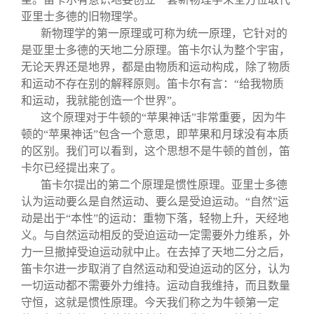
亚里士多德的旧物理学。
新物理学的第一原理或可称为统一原理，它针对的
是亚里士多德的天地二分原理。笛卡尔认为整个宇宙，
无论天界还是地界，都是由物质和运动构成，除了物质
和运动不存在别的解释原则。笛卡尔有言：“给我物质
和运动，我就能创造一个世界”。
这个原理对于牛顿的“苹果神话”非常重要，因为牛
顿的“苹果神话”包含一个意思，即苹果和月球没有本质
的区别。我们可以看到，这个思想不是牛顿的首创，笛
卡尔已经提出来了。
笛卡尔提出的第二个原理是惯性原理。亚里士多德
认为运动要么是自然运动、要么是受迫运动。“自然”运
动是出于“本性”的运动：重物下落，轻物上升，天经地
义。与自然运动相反的受迫运动一定需要外力维系，外
力一旦撤掉受迫运动就中止。在去掉了天地二分之后，
笛卡尔进一步取消了自然运动和受迫运动的区分，认为
一切运动都不需要外力维持。运动自我维持，而且数量
守恒，这就是惯性原理。今天我们称之为牛顿第一定