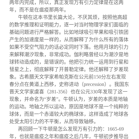
两年内完成，所以，真正发现万有引力定律是在这两
年，而不是在瘟疫那两年。
牛顿在这本书里长篇大论，不厌其烦，按照他高超
的数学推理和证明能力，逐一对当时物理学家们面临的
基础问题进行严格解答。比如地球吸引苹果和吸引铁团
产生的加速度是一样的，从而解释了为什么所有的落体
如果不受空气阻力的话必定同时下落。他用月球的引力
来解释潮汐现象，非常成功。伽利略曾经以为潮汐是地
球转动造成的，是错误的。他把引力统一运用到行星和
彗星之上，彻底解释了开普勒定律。他还解释了岁差现
象。古希腊天文学家希帕克斯在公元前150分左右发现
春分点在黄道上西移，史称进动（precession）。我国东
晋天文学家虞喜（281-356）也在公元330年发现了这一
现象，并命名为“岁差”。牛顿认为，岁差的本质是地轴
的运动。地轴之所以运动，原因是地球不是一个纯粹的
球体，而是一个赤道较大的椭球体，这样造成了地球各
处受太阳引力的不平衡，从而导致轴移。
再回顾一下牛顿是怎么发现万有引力的：1665-69
年，也就是瘟疫之年和瘟疫之后几年，牛顿初步推导出