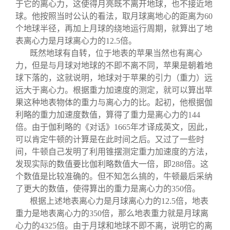
于它的离心力，这使得月亮既不离开地球，也不接近地
球。他按照当时公认的看法，取月球离地心的距离为60
个地球半径，再加上月球的绕地运行周期，就算出了地
表离心力是月球离心力的12.5倍。
既然地球有自转，位于地表的苹果当然也有离心
力，但是与月球对地球的不即不离不同，苹果是朝着地
球下落的，这就说明，地球对于苹果的引力（重力）远
远大于离心力。根据重力加速度的测定，就可以算出苹
果这种地表物体的重力与离心力的比。起初，他根据伽
利略的重力加速度数值，算得了重力是离心力的144
倍。由于伽利略的《对话》1665年才译成英文，因此，
可以肯定牛顿的计算是在此时间之后。又过了一些时
间，牛顿自己发明了利用锥摆测定重力加速度的方法，
发现实际的数值要比伽利略数值大一倍，即288倍。这
个数值是比较准确的。但不知怎么搞的，牛顿最后采纳
了更大的数值，使得算出的重力是离心力的350倍。
根据上述地表离心力是月球离心力的12.5倍，地表
重力是地表离心力的350倍，那么地表重力就是月球离
心力的4325倍。由于月球和地球不即不离，说明它的离