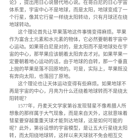
论》，提出用日心说替代地心说。在哥白尼的日心宇宙
体系里，宇宙中心不是地球，而是太阳，地球变成了一
个行星，像其它行星一样绕太阳转动，只有月球还在绕
地球转动。
这个理论首先让苹果落地这件事情变得麻烦。苹果
作为富含土元素和水元素的物体，它必然要朝着宇宙中
心运动。如果哥白尼是对的，是太阳而不是地球处在宇
宙的中心，那苹果应该朝着太阳奔去才对。如果苹果一
定要朝着地心运动的话，由于地球的自转，那一个垂直
上抛的苹果是落不回原地的。可是，实际上，苹果既没
有奔向太阳，也落回了原地。
这个理论也让天体运动变得有些麻烦。如果地球不
再是宇宙的中心，月亮为什么还绕着地球转而不是绕太
阳转呢？
1577
年，丹麦天文学家第谷发现彗星不像希腊人所
想象的那样属于大气现象，而是来自天外，这就意味着
彗星要穿越重重天球才能到达地球，这是如何可能的
呢？此外，第谷设想的宇宙模型，是让五大行星绕太阳
转，而太阳绕地球转，这样以来天球就不免会相互交