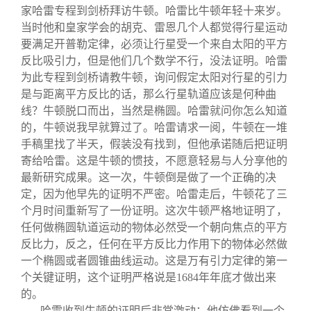
家哈雷专程到剑桥拜访牛顿。哈雷比牛顿年轻十来岁。
当时他和皇家学会的胡克、雷恩几个人都觉得行星运动
要满足开普勒定律，必须让行星受一个来自太阳的平方
反比吸引力，但是他们几个数学不行，没法证明。哈雷
为此专程到剑桥请教牛顿，询问假定太阳对行星的引力
是与距离平方反比的话，那么行星轨道应该是何种曲
线？牛顿脱口而出，当然是椭圆。哈雷就问你怎么知道
的，牛顿说我早就算过了。哈雷请求一阅，牛顿在一堆
手稿里找了半天，假装没有找到，但他承诺随后把证明
寄给哈雷。这是牛顿的惯技，不愿意轻易与人分享他的
最新研究成果。这一次，牛顿倒是做了一个正确的决
定，因为他早先的证明不严密。哈雷走后，牛顿花了三
个月时间重新写了一份证明。这次牛顿严格地证明了，
任何做椭圆轨道运动的物体必然受一个朝向焦点的平方
反比力，反之，任何在平方反比力作用下的物体必然做
一个椭圆或者圆锥曲线运动。这是万有引力定律的第一
个关键证明，这个证明严格说是1684年年底才做出来
的。
哈雷收到牛顿的证明后非常激动：他仿佛看到一个