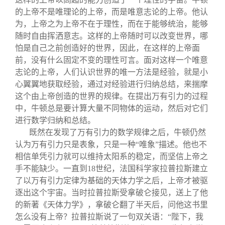
的上帝不是唯理论的上帝，而是唯意志论的上帝。他认
为，上帝之为上帝不在于理性，而在于能够统治，能够
随时自由挥洒意志。这样的上帝随时可以改变世界，哪
怕是自己之前创造好的世界，因此，在这样的上帝面
前，没有什么固定不变的理性可言。面对这样一个唯意
志论的上帝，人们认识世界的唯一方法是经验，就是小
心翼翼地获取经验，通过对经验进行归纳总结，来揣摩
这个由上帝创造的世界的规律。在提出万有引力的过程
中，牛顿总是要计算大量不同物体的运动，然后对它们
进行数学归纳和总结。
既然在发现了万有引力的数学规律之后，牛顿仍然
认为万有引力只是表象，只是一种“唯象”描述。他也不
相信单凭引力就可以维持太阳系的稳定，而坚信上帝之
手不能缺少。一直到18世纪，法国科学家拉普拉斯建立
了以万有引力定律为基础的天体力学之后，上帝才被驱
逐出这个宇宙。当时拉普拉斯受拿破仑接见，送上了他
的新著《天体力学》，拿破仑翻了半天后，问他这书里
怎么没有上帝？拉普拉斯说了一句双关语：“陛下，我