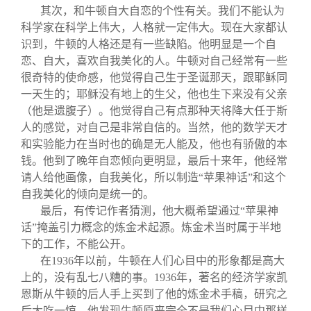
其次，和牛顿自大自恋的个性有关。我们不能认为
科学家在科学上伟大，人格就一定伟大。现在大家都认
识到，牛顿的人格还是有一些缺陷。他明显是一个自
恋、自大，喜欢自我美化的人。牛顿对自己经常有一些
很奇特的使命感，他觉得自己生于圣诞那天，跟耶稣同
一天生的；耶稣没有地上的生父，他也生下来没有父亲
（他是遗腹子）。他觉得自己有点那种天将降大任于斯
人的感觉，对自己是非常自信的。当然，他的数学天才
和实验能力在当时也的确是无人能及，他也有骄傲的本
钱。他到了晚年自恋倾向更明显，最后十来年，他经常
请人给他画像，自我美化，所以制造“苹果神话”和这个
自我美化的倾向是统一的。
最后，有传记作者猜测，他大概希望通过“苹果神
话”掩盖引力概念的炼金术起源。炼金术当时属于半地
下的工作，不能公开。
在1936年以前，牛顿在人们心目中的形象都是高大
上的，没有乱七八糟的事。1936年，著名的经济学家凯
恩斯从牛顿的后人手上买到了他的炼金术手稿，研究之
后大吃一惊。他发现牛顿原来完全不是我们心目中那样