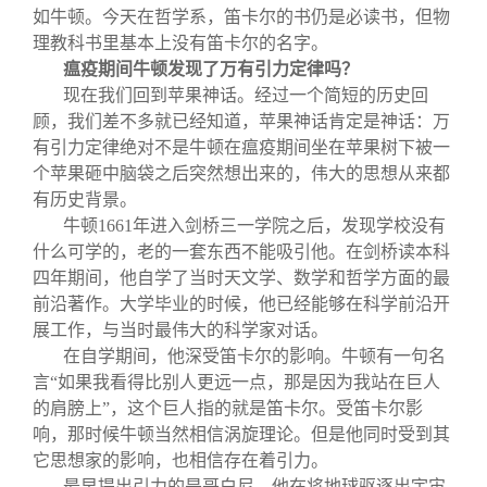
如牛顿。今天在哲学系，笛卡尔的书仍是必读书，但物
理教科书里基本上没有笛卡尔的名字。
瘟疫期间牛顿发现了万有引力定律吗？
现在我们回到苹果神话。经过一个简短的历史回
顾，我们差不多就已经知道，苹果神话肯定是神话：万
有引力定律绝对不是牛顿在瘟疫期间坐在苹果树下被一
个苹果砸中脑袋之后突然想出来的，伟大的思想从来都
有历史背景。
牛顿1661年进入剑桥三一学院之后，发现学校没有
什么可学的，老的一套东西不能吸引他。在剑桥读本科
四年期间，他自学了当时天文学、数学和哲学方面的最
前沿著作。大学毕业的时候，他已经能够在科学前沿开
展工作，与当时最伟大的科学家对话。
在自学期间，他深受笛卡尔的影响。牛顿有一句名
言“如果我看得比别人更远一点，那是因为我站在巨人
的肩膀上”，这个巨人指的就是笛卡尔。受笛卡尔影
响，那时候牛顿当然相信涡旋理论。但是他同时受到其
它思想家的影响，也相信存在着引力。
最早提出引力的是哥白尼，他在将地球驱逐出宇宙