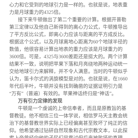
心力和它受到的地球引力是一样的。也就是说，地表重
力是月球重力的4325倍。
接下来牛顿做出了第二个重要的计算。根据开普勒
第三定律以及他自己新得到的离心力公式，牛顿推导出
了平方反比公式，即离心力应该与距离的平方成反比。
根据这个公式，以及月球离地心距离为60个地球半径的
数值，他很容易计算出地表的重力应该是月球重力的
3600倍。可是，4325与3600差距还是挺大的。两个计算
结果不一致，说明把苹果下落和月亮绕地两种运动统一
交给地球引力来解释，并不令人满意。当时的牛顿似乎
认为，笛卡尔式的涡旋模型是对的。也就是说，在1660
年代后半叶，牛顿并没有找到确凿的证据证明引力是
“万有”（普遍）有效的。苹果神话终归是“神话”。
万有引力定律的发现
牛顿是一个虔诚的上帝信奉者，而且是原教旨的基
督教徒。他不相信三位一体学说，相信罗马天主教会统
治下的基督教世界实际上已经偏离甚至败坏了纯正的信
仰。他希望通过钻研自然现象和古代宗教文本，以此探
索上帝曾经向他的子民们显露过但后来被败坏的真理。