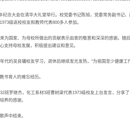
四十周年纪念大会在清华大礼堂举行。校党委书记陈旭，党委常务副书记
973级返校校友和教师代表800多人参加。
年来为国家、为母校所做出的贡献表示由衷的敬意和深深的感谢。随
心支持母校发展，积极提出建议和意见。
0年代的吴良镛校友学习，退休后继续发光发热，“为祖国至少健康工
教书育人的难忘经历。
32班罗继杰，化工系材3班曹树梁代表1973级校友上台发言，分享
培养的感谢。
歌声中结束。