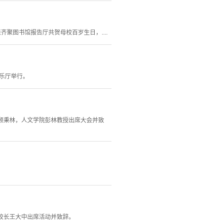
表齐聚图书馆报告厅共贺母校百岁生日，....
音乐厅举行。
长顾秉林，人文学院彭林教授出席大会并致
原校长王大中出席活动并致辞。