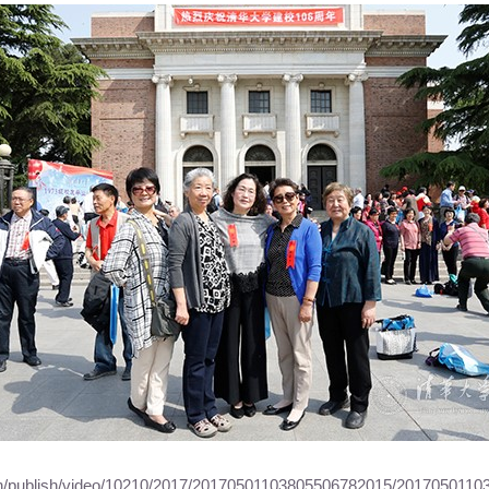
u.cn/publish/video/10210/2017/20170501103805506782015/201705011