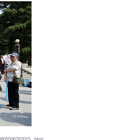
03805506782015_.html