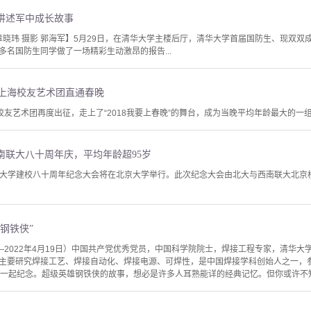
讲述军中成长故事
 章晓玮 摄影 郭海军】5月29日，在清华大学主楼后厅，清华大学首届国防生、现双
名国防生同学做了一场精彩生动激昂的报告...
 上海校友艺术团直通春晚
校友艺术团再度出征，走上了“2018我要上春晚”的舞台，成为当晚平均年龄最大的一
南联大八十周年庆，平均年龄超95岁
南联合大学建校八十周年纪念大会将在北京大学举行。此次纪念大会由北大与西南联大北
钢铁侠”
4日—2022年4月19日）中国共产党优秀党员，中国科学院院士，焊接工程专家，清华
主要研究焊接工艺、焊接自动化、焊接电源、可焊性，是中国焊接学科创始人之一，
们一起纪念。超级英雄钢铁侠的故事，想必是许多人耳熟能详的经典记忆。但你或许不知