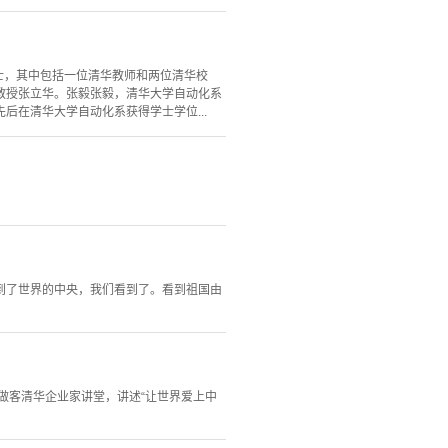
I会士，其中包括一位清华教师和两位清华校
教授张立华。张毅张毅，清华大学自动化系
先后在清华大学自动化系获得学士学位...
到了世界的中央，我们看到了。看到祖国由
，做客清华企业家讲堂，讲述“让世界爱上中