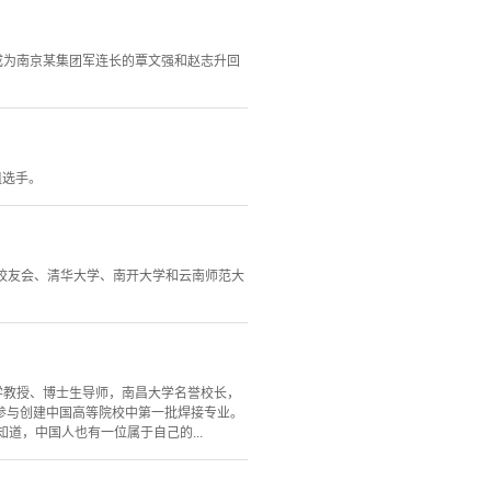
双成为南京某集团军连长的覃文强和赵志升回
组选手。
京校友会、清华大学、南开大学和云南师范大
大学教授、博士生导师，南昌大学名誉校长，
参与创建中国高等院校中第一批焊接专业。
道，中国人也有一位属于自己的...