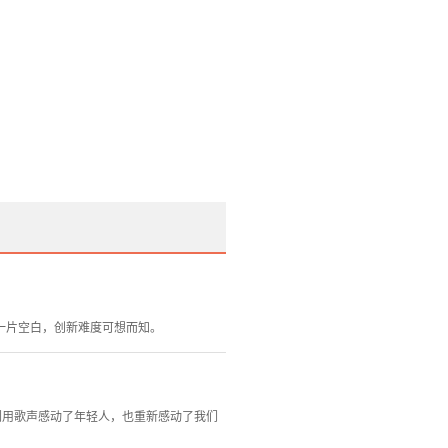
一片空白，创新难度可想而知。
们用歌声感动了年轻人，也重新感动了我们