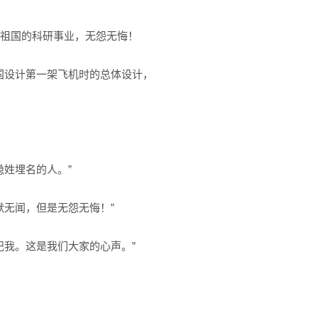
给祖国的科研事业，无怨无悔！
中国设计第一架飞机时的总体设计，
姓埋名的人。”
无闻，但是无怨无悔！”
记我。这是我们大家的心声。”