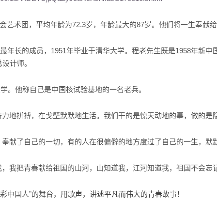
会艺术团，平均年龄为72.3岁，年龄最大的87岁。他们将一生奉献
最年长的成员，1951年毕业于清华大学。程老先生既是1958年新
总设计师。
华大学。他称自己是中国核试验基地的一名老兵。
奋力地拼搏，在戈壁默默地生活。我们干的是惊天动地的事，做的是隐
，奉献了自己的一切，有的人在很偏僻的地方度过了自己的一生，默默
我，我把青春献给祖国的山河，山知道我，江河知道我，祖国不会忘
出彩中国人”的舞台，
用歌声，讲述平凡而伟大的青春故事！