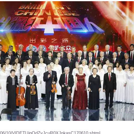
017/06/10/VIDETUjpQdZyJcuR0XJnkasC170610.shtml