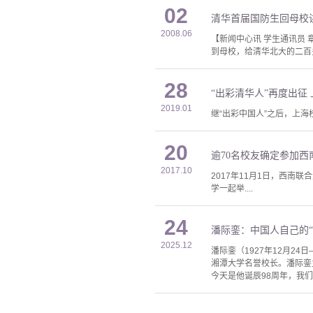
02
清华首届国防生回母校
2008.06
【新闻中心讯 学生通讯员
到母校，给清华北大的二百多
28
“出彩清华人”再度出征
2019.01
继“出彩中国人”之后，上海
20
逾70名校友确定参加西
2017.10
2017年11月1日，西
学一起举....
24
潘际銮：中国人自己的“
2025.12
潘际銮（1927年12月2
湘潭大学名誉校长。潘际銮
今天是他诞辰98周年，我