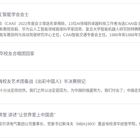
工智能学会会士
会（CAAI）2022年度会士增选名单揭晓，13位AI领域的卓越科技工作者当选CAA
系教授张毅、华为云人工智能领域首席科学家田奇、复旦大学智能机器人研究院特聘
车路协同与自动驾驶研究中心主任，CAAI智能交通专委会主任。1986年和1988年
清华校友合唱团回家
海校友艺术团备战《出彩中国人》半决赛侧记
十分淡定而坦然。我们之所以淡定是因为，为中国的强盛努力，我们付出了；中国走
堂 讲述“让世界爱上中国造”
，哈尔滨电气集团公司董事长、党委书记斯泽夫（MBA1993）重返母校清华经管学院