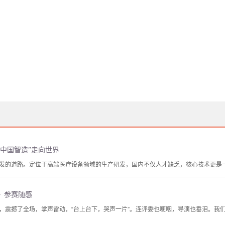
“中国智造”走向世界
发的道路。定位于高端医疗设备领域的生产研发，国内不仅人才缺乏，核心技术更是
》参赛随感
，震撼了全场，掌声雷动，“台上台下，哭声一片”。连评委也哽咽，导演也垂泪。我