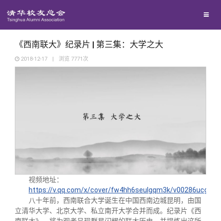
兴趣群体
捐赠方法
我要订阅
清华故事
西南联大校友会
义工计划
新媒体平台
青春风采
《西南联大》纪录片 | 第三集：大学之大
2018-12-17
|
浏览
7771
次
校友文苑
校友讲坛
校友视界
校友服务
视频地址：
https://v.qq.com/x/cover/fw4hh6seulgqm3k/v00286ucgo8.
校友总会
终身学习
八十年前，西南联合大学诞生在中国西南边城昆明，由国
立清华大学、北京大学、私立南开大学合并而成。纪录片《西