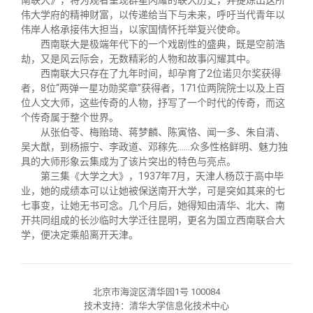
南联大》，将为观者呈现群星闪耀的联大历史，并提炼出这所
关闭
信息化服务
总会简介
伟大学府的精神财富，以传递给当下与未来，呼吁当代青年以
伟岸人格承接伟大担当，以家国情怀托举复兴使命。
西南联大是极端年代下的一个戏剧性的盛典，既是空前浩
三创大赛
会长致辞
劫，又是风云际会，无数精彩的人物和故事闪耀其中。
西南联大只存在了九年时间，却孕育了2位诺贝尔奖获得
者，8位“两弹一星功勋奖章”获得者，171位两院院士以及上百
实用信息
总会章程
位人文大师，这些传奇的人物，抒写了一个时代的传奇，而这
个传奇属于整个世界。
理事会名单
从张伯苓、梅贻琦、蒋梦麟、陈寅恪、闻一多、朱自清、
吴大猷，到杨振宁、李政道、邓稼先……众多性格鲜明、魅力独
具的大师形象云集成为了该片突出的特色与亮点。
制度法规
第三集《大学之大》，1937年7月，天津人杨苡于高中毕
业，她的成绩本可以让她被保送南开大学，可是突如其来的七
七事变，让她无书可念。几个月后，她得知由清华、北大、南
联系我们
开共同组成的长沙临时大学迁往昆明，更名为国立西南联合大
学，便决定乘船离开天津。
北京市海淀区清华园1号 100084
技术支持：清华大学信息化技术中心