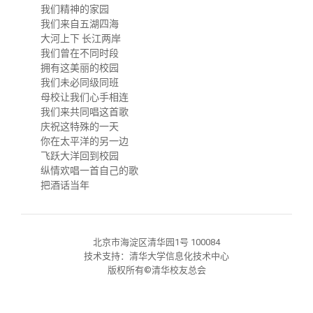
关闭
信息化服务
总会简介
我们精神的家园
我们来自五湖四海
大河上下 长江两岸
三创大赛
会长致辞
我们曾在不同时段
拥有这美丽的校园
我们未必同级同班
实用信息
总会章程
母校让我们心手相连
我们来共同唱这首歌
庆祝这特殊的一天
理事会名单
你在太平洋的另一边
飞跃大洋回到校园
纵情欢唱一首自己的歌
制度法规
把酒话当年
联系我们
北京市海淀区清华园1号 100084
技术支持：清华大学信息化技术中心
版权所有©清华校友总会