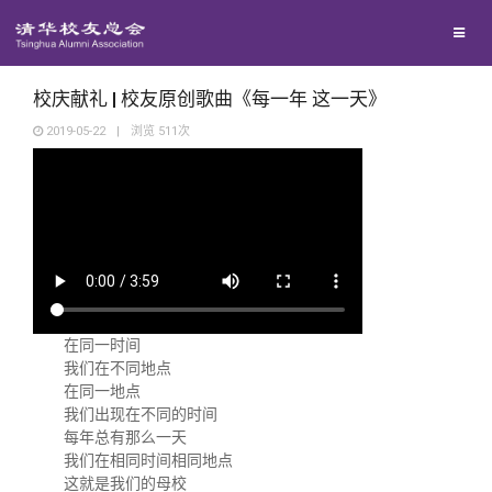
兴趣群体
捐赠方法
我要订阅
清华故事
西南联大校友会
义工计划
新媒体平台
青春风采
校庆献礼 | 校友原创歌曲《每一年 这一天》
2019-05-22
|
浏览
511
次
校友文苑
校友讲坛
校友视界
在同一时间
校友服务
我们在不同地点
在同一地点
我们出现在不同的时间
校友总会
终身学习
每年总有那么一天
我们在相同时间相同地点
这就是我们的母校