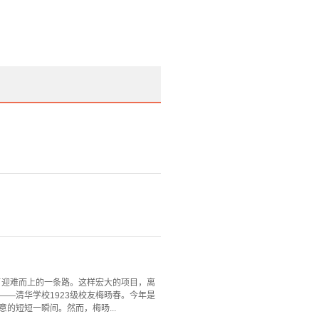
了迎难而上的一条路。这样宏大的项目，离
——清华学校1923级校友梅旸春。今年是
的短短一瞬间。然而，梅旸...