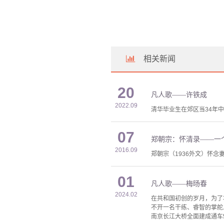
相关新闻
20
凡人歌——许铁成
2022.09
清华毕业生在郊区当34年中
07
郑朝宗：怀清录——一
2016.09
郑朝宗（1936外文）怀念
01
凡人歌——梅旸春
2024.02
在共和国初创的岁月，为了
不开一名干练、睿智的掌舵
南京长江大桥全面建成通车