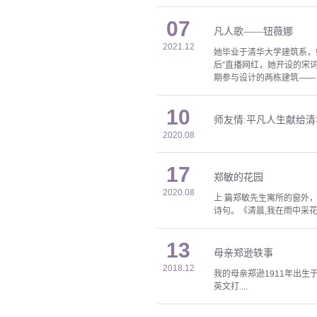
07
凡人歌——钮薇娜
2021.12
她毕业于清华大学建筑系，
后”直播网红，她开设的宋词
期参与设计的两栋建筑——
10
师友情:平凡人生献给
2020.08
17
郑敏的花园
2020.08
上 篇郑敏先生寓所的窗外
诗句。《清晨,我在雨中采花
13
母亲郑逊轶事
2018.12
我的母亲郑逊1911年出
英文打....