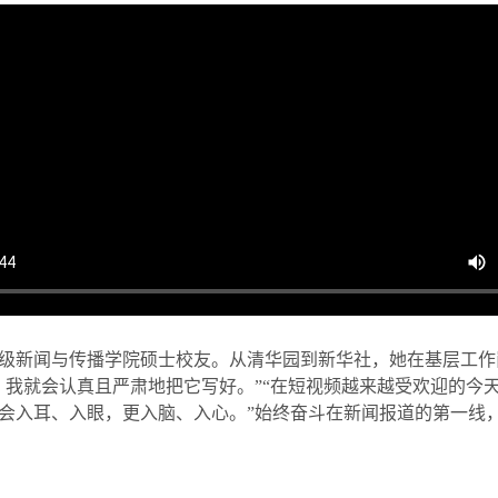
级新闻与传播学院硕士校友。从清华园到新华社，她在基层工作
，我就会认真且严肃地把它写好。
”“
在短视频越来越受欢迎的今
会入耳、入眼，更入脑、入心。
”
始终奋斗在新闻报道的第一线