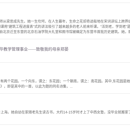
师从梁思成先生。她一生坎坷，在人生暮年，生命之花却奇迹般地在宋词讲坛上跨界
课用“建筑工程进度表”式的讲法吸引了越来越多的老人前来听课。“活到老，学到老”是
自北京迁至东营的北京石油学院大礼堂和图书馆被确定为东营市首批历史建筑。她，就是
清华教学管理事业——致敬我的母亲郑晏
，有两个花园。一个向东，谓之：东花园；一个朝南，谓之：南花园。其中,东花园是
》，即是其中的一首，以此为题的同名诗集，...
生于上海。她自幼在家随老先生读古书，大约14-15岁时才上了中西女塾，没毕业就搬