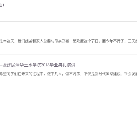
曲）
往年这天，我们姐弟和家人总要与母亲郑晏一起欢度这个节日，而今年不行了，三天前
张建民清华土水学院2018毕业典礼演讲
希望同学们在未来的征程中，做平凡人，做不凡事，不仅是新时代国家建设、社会发