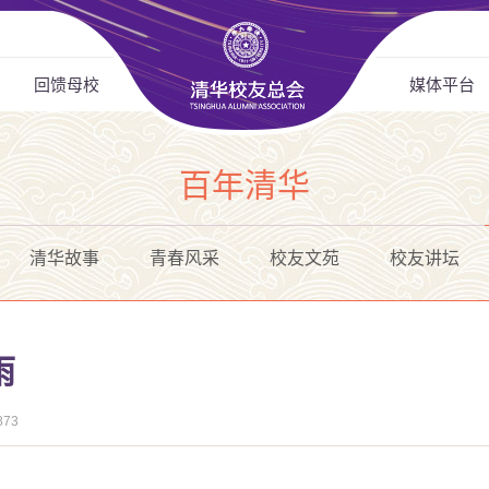
回馈母校
媒体平台
百年清华
清华故事
青春风采
校友文苑
校友讲坛
雨
873