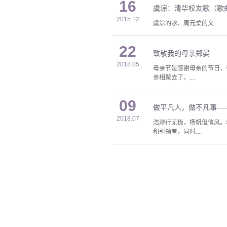
16
虞淙：清华校友歌（歌
2015.12
虞淙的歌、周元柔的文
22
致敬我的母亲郑晏
2018.05
母亲节是感谢母亲的节日，
亲相聚去了，....
09
做平凡人，做不凡事——
2018.07
浩渺行无极，扬帆但信风。
和引领者，同时....