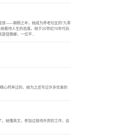
绽放——期颐之年，她成为养老社区的“九零
她看待人生的态度。她于20世纪70年代后
钮薇娜，一位平...
她精心莳弄过的，她为之还写过许多优美的
家了。她懂英文，参加过接待外宾的工作，会