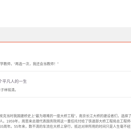
学教师，“再选一次，我还会当教师！”
个平凡人的一生
妻子林铭清。
攻克当时我国建桥史上“最为艰难的一座大桥工程”，南京长江大桥的建设者们，选择
人。1959年，周恩来总理代表国务院将这一重任托付给了铁道部大桥工程局总工程师
55周年。55年来，数不清的车流在大桥上穿行，抵达对岸所用的时间只是人生毫不经意