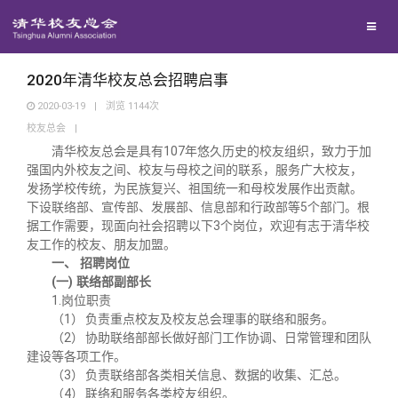
校友总会
兴趣群体
捐赠方法
我要订阅
清华故事
终身学习
关闭
西南联大校友会
义工计划
新媒体平台
青春风采
信息化服务
总会简介
2020年清华校友总会招聘启事
2020-03-19
|
浏览
1144
次
校友总会
|
校友文苑
三创大赛
会长致辞
清华校友总会是具有107年悠久历史的校友组织，致力于加
强国内外校友之间、校友与母校之间的联系，服务广大校友，
校友讲坛
实用信息
总会章程
发扬学校传统，为民族复兴、祖国统一和母校发展作出贡献。
下设联络部、宣传部、发展部、信息部和行政部等5个部门。根
据工作需要，现面向社会招聘以下3个岗位，欢迎有志于清华校
校友视界
理事会名单
友工作的校友、朋友加盟。
一、
招聘岗位
(一)
联络部副部长
制度法规
1.
岗位职责
（1）
负责重点校友及校友总会理事的联络和服务。
（2）
协助联络部部长做好部门工作协调、日常管理和团队
联系我们
建设等各项工作。
（3）
负责联络部各类相关信息、数据的收集、汇总。
（4）
联络和服务各类校友组织。