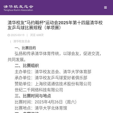
校友总会
兴趣群体
捐赠方法
我要订阅
清华故事
终身学习
关闭
西南联大校友会
义工计划
新媒体平台
青春风采
信息化服务
总会简介
清华校友“马约翰杯”运动会2025年第十四届清华校
友乒乓球比赛规程（单项赛）
2025-03-19
|
浏览
608
次
校友文苑
三创大赛
会长致辞
|
清华校友总会
一、比赛目的
校友讲坛
实用信息
总会章程
弘扬和传承清华体育传统，以球会友，促进交流，
共同发展。
二、比赛组织
校友视界
理事会名单
主办单位：清华校友总会、清华大学体育部
承办单位：清华校友乒乓球爱好者俱乐部
制度法规
赞助单位：上海欣诺通信技术股份有限公司
世纪二千网络科技有限公司
三、比赛时间与地点
联系我们
比赛时间：2025年4月26日（周六）
比赛地点：清华大学北体育馆