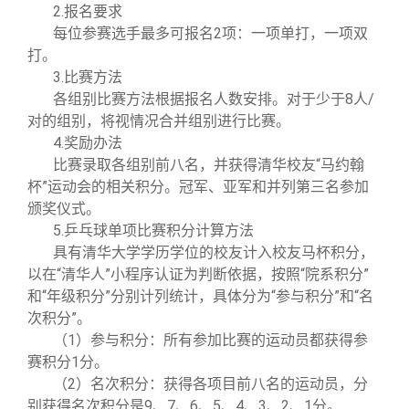
2.报名要求
每位参赛选手最多可报名2项：一项单打，一项双
打。
3.比赛方法
各组别比赛方法根据报名人数安排。对于少于8人/
对的组别，将视情况合并组别进行比赛。
4.奖励办法
比赛录取各组别前八名，并获得清华校友“马约翰
杯”运动会的相关积分。冠军、亚军和并列第三名参加
颁奖仪式。
5.乒乓球单项比赛积分计算方法
具有清华大学学历学位的校友计入校友马杯积分，
以在“清华人”小程序认证为判断依据，按照“院系积分”
和“年级积分”分别计列统计，具体分为“参与积分”和“名
次积分”。
（1）参与积分：所有参加比赛的运动员都获得参
赛积分1分。
（2）名次积分：获得各项目前八名的运动员，分
别获得名次积分是9、7、6、5、4、3、2、1分。