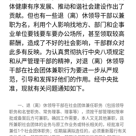
关闭
体健康有序发展、推动和谐社会建设作出了
贡献。但也有一些退（离）休领导干部以兼
职为名，利用个人影响找地方、部门和企事
业单位要钱要车要办公场所，甚至领取较高
薪酬，造成了不好的社会影响，干部群众对
此多有反映。为认真贯彻执行中央八项规定
和从严管理干部的精神，对退（离）休领导
干部在社会团体兼职行为要进一步从严规
范，引导和发挥好他们的作用。经中央批
准，现就有关问题通知如下。
一、退（离）休领导干部在社会团体兼任职务（包括领导
职务和名誉职务、常务理事、理事等），须按干部管理权限审
批或备案后方可兼职。确因工作需要，本人又无其他兼职，且
所兼职社会团体的业务与原工作业务或特长相关的，经批准可
兼任
1
个社会团体职务；任期届满拟连任的，必须重新履行有关