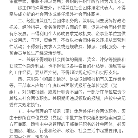
审批手续，兼职不超过两届；兼职的任职年龄界限为
70
周岁。
除工作特殊需要外，不得兼任社会团体法定代表人，不得
牵头成立新的社会团体或兼任境外社会团体职务。
二、经批准兼任社会团体职务的，兼职期间要发挥好政治
把关、经验指导、业务传授等方面的作用，促进社会团体健康
有序发展。不得利用个人影响要求党政机关、企事业单位提供
办公用房、车辆、资金等，不得以社会团体名义违规从事营利
性活动；不得强行要求入会或违规收费、摊派、强制服务、干
预会员单位生产经营活动等。
三、兼职不得领取社会团体的薪酬、奖金、津贴等报酬和
获取其他额外利益，也不得领取各种名目的补贴等，确属需要
的工作经费，要从严控制，不得超过规定标准和实际支出。
四、兼职期间的履职情况、是否取酬和报销有关工作费用
等，干部本人应每年年底以书面形式报所在单位党委（党
组）。对领取报酬，或履行职责不当的，干部所在单位应责令
其辞去社会团体职务。兼职期间违规领取的报酬，应按中央纪
委有关规定执行。
五、中央管理的干部退（离）休后兼任社会团体职务，须
由干部所在单位党委（党组）审批并报中央组织部备案同意后
方可兼职。确需由中央管理的干部兼任职务的社会团体，必须
在国家、地区、行业和经济、政治、社会生活中起重要作用，
在国内外有一定影响。