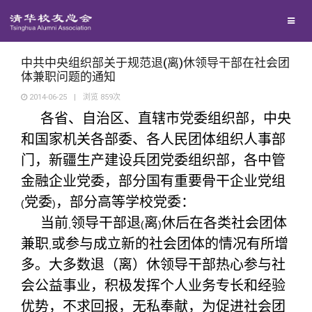
校友总会
兴趣群体
捐赠方法
我要订阅
清华故事
终身学习
西南联大校友会
义工计划
新媒体平台
青春风采
信息化服务
总会简介
中共中央组织部关于规范退(离)休领导干部在社会团
体兼职问题的通知
2014-06-25
|
浏览
859
次
校友文苑
三创大赛
会长致辞
各省、自治区、直辖市党委组织部，中央
和国家机关各部委、各人民团体组织人事部
校友讲坛
实用信息
总会章程
门，新疆生产建设兵团党委组织部，各中管
金融企业党委，部分国有重要骨干企业党组
校友视界
理事会名单
党委
，部分高等学校党委：
(
)
当前
领导干部退
离
休后在各类社会团体
,
(
)
制度法规
兼职
或参与成立新的社会团体的情况有所增
,
多。大多数退（离）休领导干部热心参与社
联系我们
会公益事业，积极发挥个人业务专长和经验
优势，不求回报，无私奉献，为促进社会团