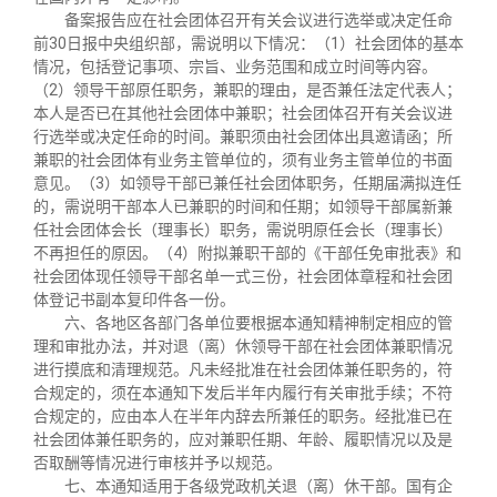
备案报告应在社会团体召开有关会议进行选举或决定任命
前
30
日报中央组织部，需说明以下情况：（
1
）社会团体的基本
情况，包括登记事项、宗旨、业务范围和成立时间等内容。
（
2
）领导干部原任职务，兼职的理由，是否兼任法定代表人；
本人是否已在其他社会团体中兼职；社会团体召开有关会议进
行选举或决定任命的时间。兼职须由社会团体出具邀请函；所
兼职的社会团体有业务主管单位的，须有业务主管单位的书面
意见。（
3
）如领导干部已兼任社会团体职务，任期届满拟连任
的，需说明干部本人已兼职的时间和任期；如领导干部属新兼
任社会团体会长（理事长）职务，需说明原任会长（理事长）
不再担任的原因。（
4
）附拟兼职干部的《干部任免审批表》和
社会团体现任领导干部名单一式三份，社会团体章程和社会团
体登记书副本复印件各一份。
六、各地区各部门各单位要根据本通知精神制定相应的管
理和审批办法，并对退（离）休领导干部在社会团体兼职情况
进行摸底和清理规范。凡未经批准在社会团体兼任职务的，符
合规定的，须在本通知下发后半年内履行有关审批手续；不符
合规定的，应由本人在半年内辞去所兼任的职务。经批准已在
社会团体兼任职务的，应对兼职任期、年龄、履职情况以及是
否取酬等情况进行审核并予以规范。
七、本通知适用于各级党政机关退（离）休干部。国有企