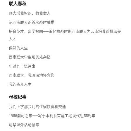
联大春秋
联大增我智识，教我做人
记西南联大的首次战时募捐
培育英才，留学报国——追忆抗战时期西南联大为云南培养首批留美
人才
偶然的人生
西南联大学生服务处杂忆
年过九十忆往事
西南联大，我深深地怀念您
我的奋斗人生
母校纪事
我们上学那会儿的住宿饮食和交通
1958潮河之东——写于水利系首建工地设代组55周年
清华课外活动拾零