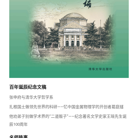
校友讲坛
实用信息
总会章程
校友视界
理事会名单
制度法规
联系我们
百年诞辰纪念文稿
张申府与清华大学哲学系
扎根国土做领先世界的科研——忆中国金属物理学的开创者葛庭燧
他劝弟子别做学术界的“二道贩子”——纪念著名文学史家王瑶先生诞
辰100周年
名师轶事