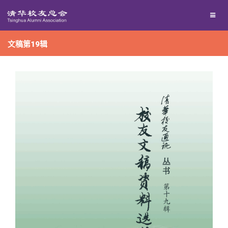
兴趣群体
捐赠方法
我要订阅
文稿第19辑
西南联大校友会
义工计划
新媒体平台
百年清华
校友服务
清华人物
校友总会
清华故事
终身学习
关闭
青春风采
信息化服务
总会简介
校友文苑
三创大赛
会长致辞