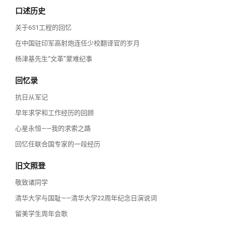
口述历史
关于651工程的回忆
在中国驻印军高射炮连任少校翻译官的岁月
杨津基先生“文革”蒙难纪事
回忆录
抗日从军记
早年求学和工作经历的回顾
心星永恒——我的求索之路
回忆任联合国专家的一段经历
旧文照登
敬致诸同学
清华大学与国耻——清华大学22周年纪念日演说词
留美学生周年会歌