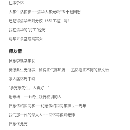
往事杂忆
大学生活掠影——清华大学光0班五十载回想
还记得清华绵阳分校（651工程）吗？
我在清华的“打工”经历
清华五食堂与窝窝头
师友情
悼念李循棠学长
莫憾此生无所事，留得正气亦风流——追忆刚正不阿的彭文怡
家人痛忆周干峙
“承宪康先生，人真好！”
谢寿椿：一个终生践行校训的人
怀念伍绍祖同学——纪念伍绍祖同学辞世一周年
我们那一代的深大人——回忆葛俊卿老师
怀念佟允宪