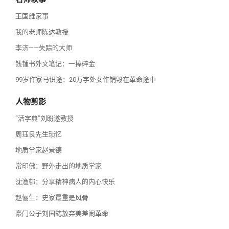
王国维家事
我的老师陈达教授
李济——失踪的大师
钱锺书外文笔记：一捧碎金
99岁作家马识途：20万字处女作销毁在革命途中
人物剪影
“活字典”刘盼遂教授
周珏良先生琐忆
地质学家赵景德
常印佛：野外走出的地质学家
沈渔邨：分享精神病人的内心快乐
赵俪生：史家最重是风骨
豪门公子刘国鋕放弃美差闹革命