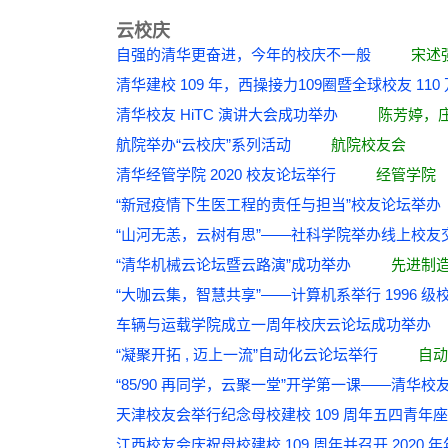
云校庆
自强的清华更奋进，今年的校庆不一般
宋述
清华建校 109 年，西操接力109圈暨全球校友 
清华校友 HiTC 演讲大会成功举办
陈芳婷，
航院举办“云校庆”系列活动
航院校友会
清华经管学院 2020 校友论坛举行
经管学院
“新冠疫情下生医工程的责任与担当”校友论
“山河无恙，云树有思”——社科学院举办线上
“清华机械云论坛暨云路演”成功举办
先进制
“大咖云集，智慧共享”——计算机系举行 199
车辆与运载学院成立一周年校庆云论坛成功
“凝聚开拓 , 迈上一流”自动化云论坛举行
自动
“85/90 再同学，云聚一堂”开学第一课——
天津校友会举行纪念母校建校 109 周年五四
江西校友会庆祝母校建校 109 周年并召开 202