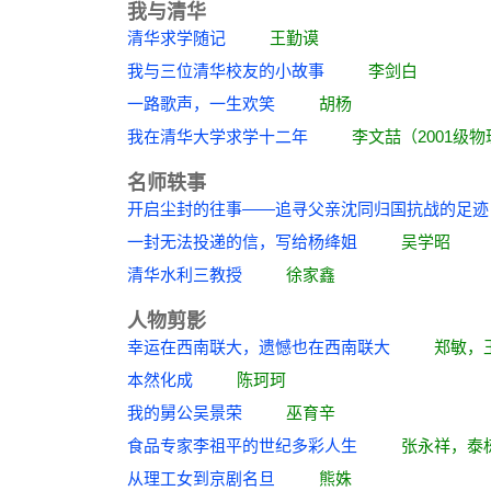
我与清华
清华求学随记
王勤谟
我与三位清华校友的小故事
李剑白
一路歌声，一生欢笑
胡杨
我在清华大学求学十二年
李文喆（2001级物
名师轶事
开启尘封的往事——追寻父亲沈同归国抗战
一封无法投递的信，写给杨绛姐
吴学昭
清华水利三教授
徐家鑫
人物剪影
幸运在西南联大，遗憾也在西南联大
郑敏，
本然化成
陈珂珂
我的舅公吴景荣
巫育辛
食品专家李祖平的世纪多彩人生
张永祥，泰
从理工女到京剧名旦
熊姝