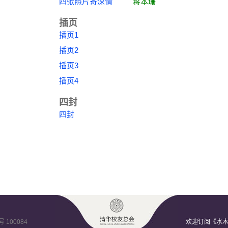
四张照片寄深情
蒋本珊
插页
插页1
插页2
插页3
插页4
四封
四封
100084
欢迎订阅《水