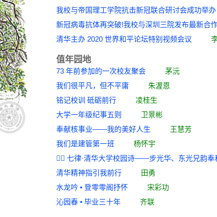
我校与帝国理工学院抗击新冠联合研讨会成
新冠病毒抗体再突破!我校与深圳三院发布最
清华主办 2020 世界和平论坛特别视频会议
值年园地
73 年前参加的一次校友聚会
茅沅
我们很平凡，但不平庸
朱渥恩
铭记校训 砥砺前行
凌桂生
大学一年级纪事五则
卫景彬
奉献核事业——我的美好人生
王慧芳
我们是建管第一班
杨怀宇
􏲒􏲓 七律·清华大学校园诗——步光华、东光
清华精神指引我前行
田勇
水龙吟 • 登零零阁抒怀
宋彩功
沁园春 • 毕业三十年
齐联