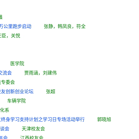
强
110 万公里跑步启动
张静，韩凤良，符全
庄臣，关悦
坛举办
医学院
校友交流会
贾雨涵，刘建伟
造专委会
6 级校友创新创业论坛
张超
举办
车辆学院
化系
清华校友终身学习支持计划之学习日专场活动举行
郭晓旭
青年座谈会
天津校友会
0 年年会
江西校友会