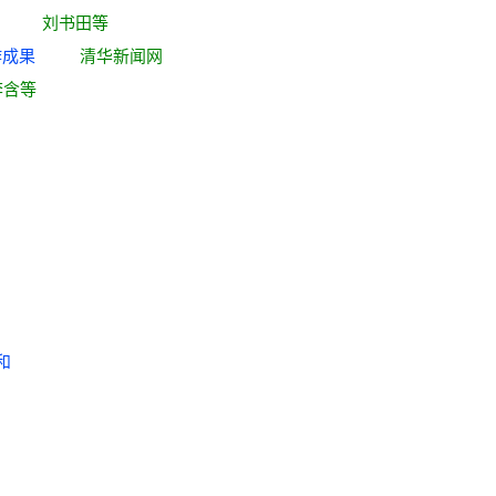
功举办
刘书田等
新合作成果
清华新闻网
李含等
兄韵奉和