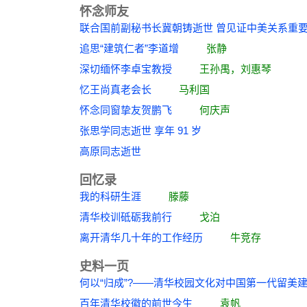
怀念师友
联合国前副秘书长冀朝铸逝世 曾见证中美关
追思“建筑仁者”李道增
张静
深切缅怀李卓宝教授
王孙禺，刘惠琴
忆王尚真老会长
马利国
怀念同窗挚友贺鹏飞
何庆声
张思学同志逝世 享年 91 岁
高原同志逝世
回忆录
我的科研生涯
滕藤
清华校训砥砺我前行
戈泊
离开清华几十年的工作经历
牛竞存
史料一页
何以“归成”?——清华校园文化对中国第一代
百年清华校徽的前世今生
袁帆