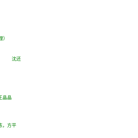
理）
的足迹
沈还
王晶晶
栋，方平