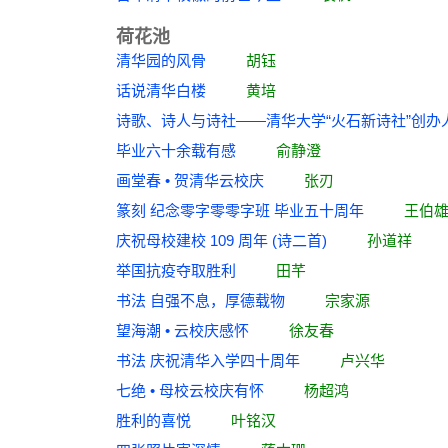
荷花池
清华园的风骨
胡钰
话说清华白楼
黄培
诗歌、诗人与诗社——清华大学“火石新诗社”
毕业六十余载有感
俞静澄
画堂春 • 贺清华云校庆
张刃
篆刻 纪念零字零零字班 毕业五十周年
王伯
庆祝母校建校 109 周年 (诗二首)
孙道祥
举国抗疫夺取胜利
田芊
书法 自强不息，厚德载物
宗家源
望海潮 • 云校庆感怀
徐友春
书法 庆祝清华入学四十周年
卢兴华
七绝 • 母校云校庆有怀
杨超鸿
胜利的喜悦
叶铭汉