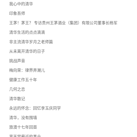
我心中的清华
印象吾师
王茅！茅王？ 专访贵州王茅酒业（集团）有限公司董事长杨军
清华生活的点点滴滴
非主流清华岁月之老师篇
从未离开清华的日子
挑战声音
梅向荣：律界弄潮儿
健康工作五十年
几何之恋
清华散记
永远的怀念：回忆李玉庆同学
清华，没有围墙
旅澳十七年回首
离天堂最近的事业