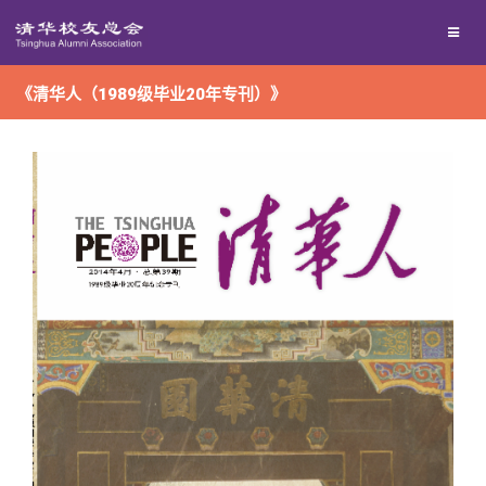
兴趣群体
捐赠方法
我要订阅
《清华人（1989级毕业20年专刊）》
西南联大校友会
义工计划
新媒体平台
百年清华
校友服务
清华人物
校友总会
清华故事
终身学习
关闭
青春风采
信息化服务
总会简介
校友文苑
三创大赛
会长致辞