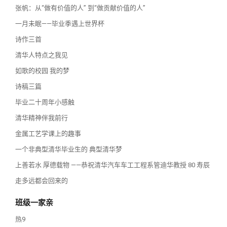
张帆：从“做有价值的人” 到“做贡献价值的人”
一月未眠——毕业季遇上世界杯
诗作三首
清华人特点之我见
如歌的校园 我的梦
诗稿三篇
毕业二十周年小感触
清华精神伴我前行
金属工艺学课上的趣事
一个非典型清华毕业生的 典型清华梦
上善若水 厚德载物 ——恭祝清华汽⻋车⼯工程系管迪华教授 80 寿辰
走多远都会回来的
班级一家亲
热9