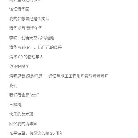
谐忆清华园
我的梦想曾经是个笑话
清华岁月 青涩年华
李映：创新天空 尽情翱翔
清华 walker，走出自己的风采
清华 89 的物理学人
你还好吗 ?
清明思昔 感念师恩——追忆热能⼯工程系陈赛玲⽼老老师
我们
我们宿舍是“222”
三棵树
快乐的美术班
回忆我的清华园
东平诗草，为纪念入校 25 周年