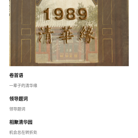
校友讲坛
实用信息
总会章程
校友视界
理事会名单
制度法规
联系我们
卷首语
一辈子的清华缘
领导题词
领导题词
相聚清华园
机会总在转折处