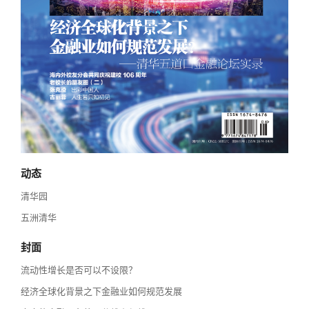
校友讲坛
实用信息
总会章程
校友视界
理事会名单
制度法规
联系我们
动态
清华园
五洲清华
封面
流动性增长是否可以不设限？
经济全球化背景之下金融业如何规范发展