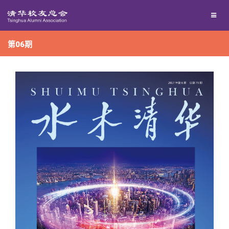
兴趣群体
捐赠方法
我要订阅
第06期
西南联大校友会
义工计划
新媒体平台
百年清华
校友服务
清华人物
校友总会
清华故事
终身学习
关闭
青春风采
信息化服务
总会简介
校友文苑
三创大赛
会长致辞