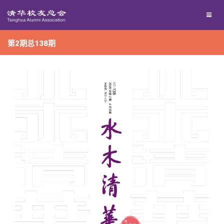
兴趣群体
捐赠方法
我要订阅
第2期总138期
西南联大校友会
义工计划
新媒体平台
百年清华
校友服务
清华人物
校友总会
清华故事
终身学习
关闭
青春风采
信息化服务
总会简介
校友文苑
三创大赛
会长致辞