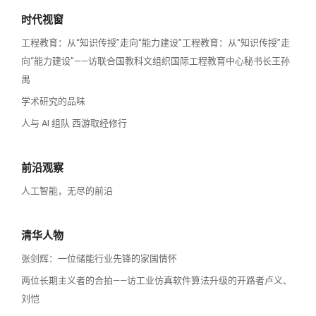
时代视窗
工程教育：从“知识传授”走向“能力建设”工程教育：从“知识传授”走
向“能力建设”——访联合国教科文组织国际工程教育中心秘书长王孙
禺
学术研究的品味
人与 AI 组队 西游取经修行
前沿观察
人工智能，无尽的前沿
清华人物
张剑辉：一位储能行业先锋的家国情怀
两位长期主义者的合拍——访工业仿真软件算法升级的开路者卢义、
刘恺