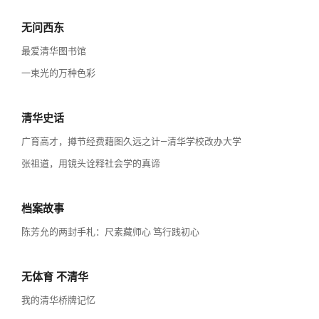
无问西东
最爱清华图书馆
一束光的万种色彩
清华史话
广育高才，撙节经费藉图久远之计—清华学校改办大学
张祖道，用镜头诠释社会学的真谛
档案故事
陈芳允的两封手札：尺素藏师心 笃行践初心
无体育 不清华
我的清华桥牌记忆