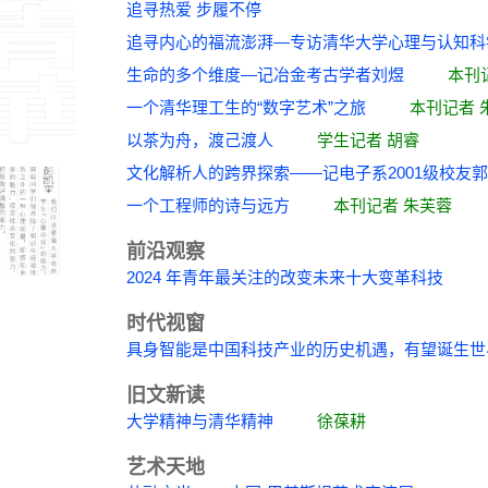
追寻热爱 步履不停
追寻内心的福流澎湃—专访清华大学心理与认
生命的多个维度—记冶金考古学者刘煜
本刊
一个清华理工生的“数字艺术”之旅
本刊记者 
以茶为舟，渡己渡人
学生记者 胡睿
文化解析人的跨界探索——记电子系2001级
一个工程师的诗与远方
本刊记者 朱芙蓉
前沿观察
2024 年青年最关注的改变未来十大变革科技
时代视窗
具身智能是中国科技产业的历史机遇，有望诞
旧文新读
大学精神与清华精神
徐葆耕
艺术天地