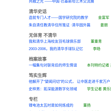
共融之光 ——中国·巴基斯坦艺术交流展
清华史话
造就专门人才——国学研究院的教学
金富军
朱自清任教清华住所笺证 ·清华园外篇
姜朋
无体育 不清华
我和清华上海校友羽毛球俱乐部
董重青
2003-2006，我的清华手球队记忆
李旸
档案故事
一幅集句对联背后的师生情谊
本刊特约记者 
笃实生辉
他解开了“望闻问切”的公式， 让中医走进千
史梓男：拓深能源数字化领域
学生记者 黄乐
专栏
锂电池太瓦时是如何炼成的
董扬