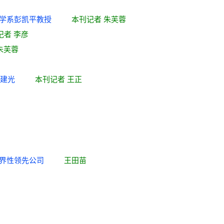
知科学系彭凯平教授
本刊记者 朱芙蓉
记者 李彦
朱芙蓉
校友郭建光
本刊记者 王正
生世界性领先公司
王田苗