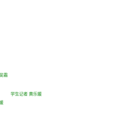
吴霜
家万户
学生记者 黄乐媛
媛