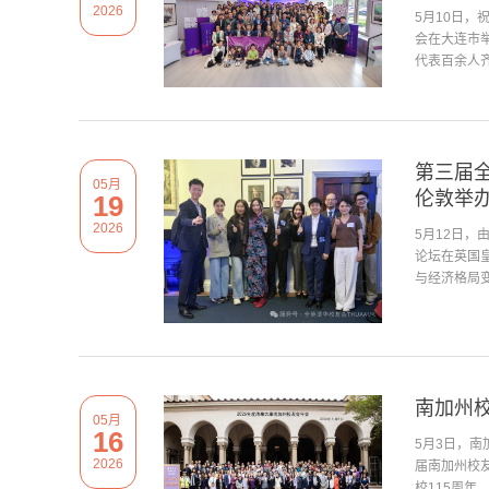
2026
5月10日，
会在大连市
代表百余人齐
第三届
05月
伦敦举
19
2026
5月12日
论坛在英国
与经济格局变
南加州
05月
16
5月3日，南
2026
届南加州校
校115周年