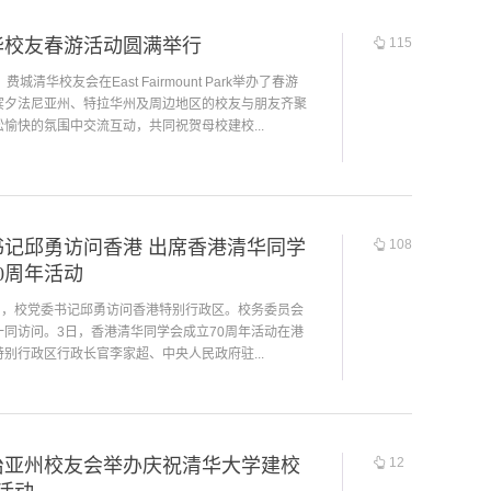
华校友春游活动圆满举行
115
费城清华校友会在East Fairmount Park举办了春游
宾夕法尼亚州、特拉华州及周边地区的校友与朋友齐聚
愉快的氛围中交流互动，共同祝贺母校建校...
书记邱勇访问香港 出席香港清华同学
108
0周年活动
4日，校党委书记邱勇访问香港特别行政区。校务委员会
一同访问。3日，香港清华同学会成立70周年活动在港
别行政区行政长官李家超、中央人民政府驻...
治亚州校友会举办庆祝清华大学建校
12