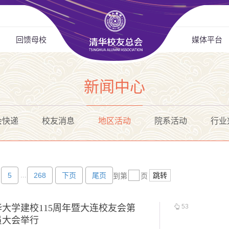
回馈母校
媒体平台
新闻中心
会快递
校友消息
地区活动
院系活动
行业
...
5
268
下页
尾页
跳转
到第
页
大学建校115周年暨大连校友会第
53
员大会举行