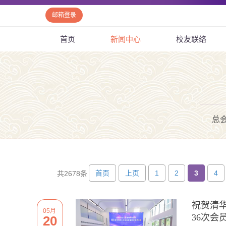
邮箱登录
首页
新闻中心
校友联络
总
首页
上页
1
2
3
4
共2678条
祝贺清华
05月
36次会
20