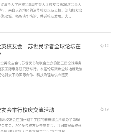
祝贺清华大学建校115周年暨大连校友会第36次会员大
举行。来自大连地区的清华校友以及母校、沈阳校友会
聚滨城，畅叙清华情谊，共话校友发展。大...
全英校友会—苏世民学者全球论坛在
12
办
，由全英校友会与苏世民书院联合主办的第三届全球事务
皇家国际事务研究所举行。本届论坛聚焦全球地缘政治
化背景下的国际合作、科技治理与供应链安...
校友会举行校庆交流活动
19
加州校友会在加州理工学院的雅典娜会所举办了第56
友会年会，200多位校友及亲属参会，共同庆祝母校建
。全体到场嘉宾大合影本届年会以“六合共聚，...