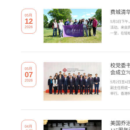
费城清
05月
12
5月3日下午，
2026
活动。来自
一堂，在轻松
校党委
05月
会成立7
07
2026
5月2日至
副主任杨斌
举行。香港特
美国乔
04月