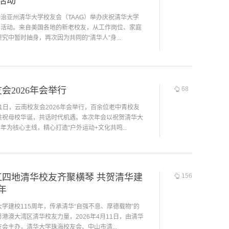
年活动
乔治亚州清华大学校友会（TAAG）举办庆祝清华大学
周年活动。来自美国各地的新老校友，从工作岗位、家庭
究中暂时抽身，再次因为共同的“清华人”身...
会2026年会举行
68
月11日，云南校友会2026年会举行，百余位老中青校友
共祝母校华诞，共话时代机遇。本次年会以祝贺清华大
周年为核心主线，精心打造“户外运动+文化共鸣...
江四地清华校友齐聚横琴 共贺清华建
156
年
学建校115周年，传承清华“自强不息、厚德载物”的
港澳大湾区清华校友力量，2026年4月11日，由清华
会主办，清华大学珠海校友会、中山市清...