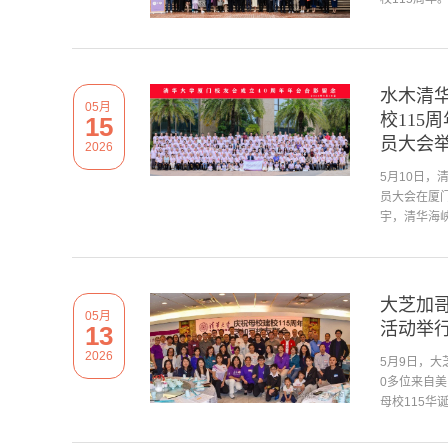
水木清
05月
校115
15
员大会
2026
5月10日，
员大会在厦
宇，清华海峡
大芝加哥
05月
活动举
13
2026
5月9日，
0多位来自
母校115华