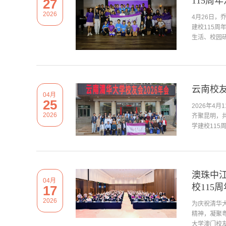
115周
27
2026
4月26日，
建校115
生活、校园研
云南校友
04月
25
2026年4
2026
齐聚昆明，
学建校115
澳珠中
04月
校115周
17
2026
为庆祝清华大
精神，凝聚粤
大学澳门校友