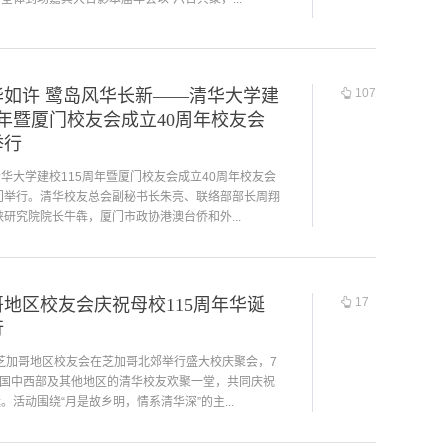
华如许 鹭岛风华长新——清华大学建
107
周年暨厦门校友会成立40周年校友会
举行
清华大学建校115周年暨厦门校友会成立40周年校友会
门举行。清华校友总会副秘书长朱亮、联络部部长周翔
研究院院长牛犇，厦门市政协港澳台侨和外...
地区校友会庆祝母校115周年华诞
17
行
大芝加哥地区校友会在芝加哥北郊举行盛大校庆聚会，7
美国中西部及其他地区的清华校友欢聚一堂，共同庆祝
诞。活动围绕“月是故乡明，情系清华深”的主...