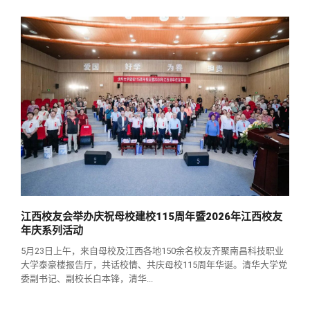
校友文苑
三创大赛
会长致辞
校友讲坛
实用信息
总会章程
校友视界
理事会名单
制度法规
联系我们
江西校友会举办庆祝母校建校115周年暨2026年江西校友
年庆系列活动
5月23日上午，来自母校及江西各地150余名校友齐聚南昌科技职业
大学泰豪楼报告厅，共话校情、共庆母校115周年华诞。清华大学党
委副书记、副校长白本锋，清华...