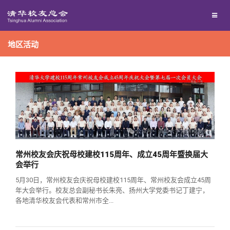
校友联络
地区活动
回馈母校
地区联络
媒体平台
年级联络
捐赠项目
百年清华
院系校友工作
捐赠新闻
《清华校友通讯》
校友服务
专业委员会
捐赠纪事
《水木清华》
清华人物
常州校友会庆祝母校建校115周年、成立45周年暨换届大
会举行
校友总会
兴趣群体
捐赠方法
我要订阅
清华故事
终身学习
5月30日，常州校友会庆祝母校建校115周年、常州校友会成立45周
年大会举行。校友总会副秘书长朱亮、扬州大学党委书记丁建宁，
关闭
各地清华校友会代表和常州市全...
西南联大校友会
义工计划
新媒体平台
青春风采
信息化服务
总会简介