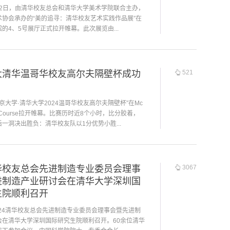
月12日，由清华校友总会和清华大学美术学院联合主办，
术协会承办的“美的追寻：清华校友艺术实践作品展”在
的4、5号展厅正式拉开帷幕。此次展览由...
北大清华温哥华校友高尔夫隔壁杯成功
521
北京大学·清华大学2024温哥华校友高尔夫隔壁杯”在Mc
Golf Course拉开帷幕。比赛历时近8个小时，比分胶着，
一洞决出胜负：清华校友队以1分优势小胜...
清华校友总会先进制造专业委员会理事
3067
进制造产业研讨会在清华大学深圳国
生院顺利召开
024清华校友总会先进制造专业委员会理事会暨先进制
会在清华大学深圳国际研究生院顺利召开。60余位清华