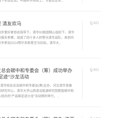
下参加会议。中国科学院院士、专委会会长...
 清友欢马
921
跑步爱好者协会指导下，清华93跑团精心组织下，清华
跃报名参赛，组成了四十多人的鄂马清华战队，来到内
市参加2024鄂尔多斯星空马拉松。清华大...
友总会碳中和专委会（筹）成功举办
651
足迹”沙龙活动
由清华校友总会碳中和专委会(筹)主办，河北清华发展
和研究中心、清华大学山西清洁能源研究院数智碳中和
协办的“产品碳足迹沙龙”活动顺利举行。...