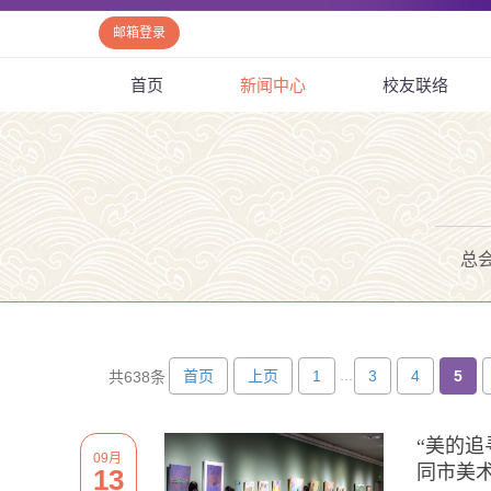
邮箱登录
首页
新闻中心
校友联络
总
...
首页
上页
1
3
4
5
共638条
“美的追
09月
同市美
13