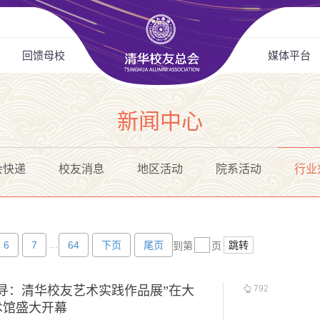
回馈母校
媒体平台
新闻中心
会快递
校友消息
地区活动
院系活动
行业
...
6
7
64
下页
尾页
跳转
到第
页
寻：清华校友艺术实践作品展”在大
792
术馆盛大开幕