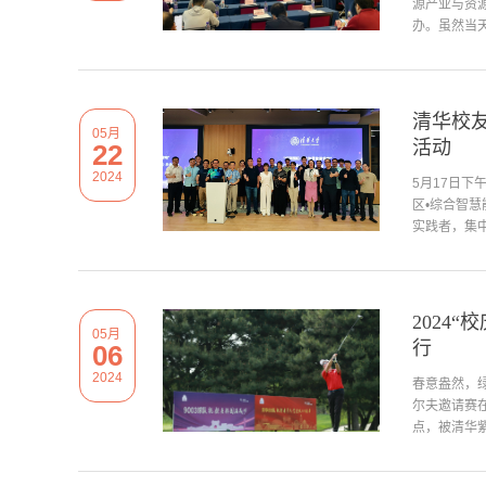
源产业与资
办。虽然当天
清华校
05月
活动
22
2024
5月17日下
区•综合智
实践者，集中
2024
05月
行
06
2024
春意盎然，绿
尔夫邀请赛
点，被清华紫