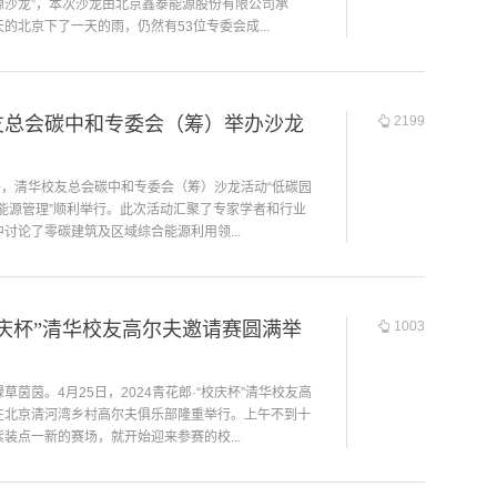
源沙龙”，本次沙龙由北京鑫泰能源股份有限公司承
的北京下了一天的雨，仍然有53位专委会成...
友总会碳中和专委会（筹）举办沙龙
2199
午，清华校友总会碳中和专委会（筹）沙龙活动“低碳园
慧能源管理”顺利举行。此次活动汇聚了专家学者和行业
讨论了零碳建筑及区域综合能源利用领...
“校庆杯”清华校友高尔夫邀请赛圆满举
1003
草茵茵。4月25日，2024青花郎·“校庆杯”清华校友高
在北京清河湾乡村高尔夫俱乐部隆重举行。上午不到十
装点一新的赛场，就开始迎来参赛的校...