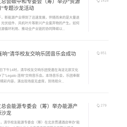
友总会碳中和专委会（筹）举办“资源
1416
用”专题沙龙活动
下，新能源产业得到了迅速发展，伴随而来的是大量退
、光伏组件、风机叶片等新兴产业废弃物的产生。如何
源循环利用、推动全产业链的协同降碳以...
ato连响”清华校友交响乐团音乐会成功
851
月7日下午14时，清华校友交响乐团受邀在海淀北部文化
了“Legato 连响”交响音乐会。本场音乐会，乐团奉献
的精彩内容，演出现场座无虚席，到场观众...
友总会能源专委会（筹）举办能源产
279
源沙龙
午，清华校友能源专委会（筹）在北京贯通酒店举办“能