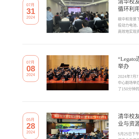
清华校
07月
循环利
31
2024
碳中和背景
役动力电池
高效地实现资
“Leg
07月
举办
08
2024
2024年7
中心剧场举办
了150分钟
清华校
05月
业与资
28
2024
5月25日下