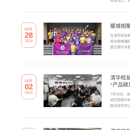
校友线上、线
暖城相聚
08月
28
在清华校友
2024
校友跑者踊
蒙古鄂尔多斯
清华校
08月
“产品碳
02
2024
7月28日，
研究院碳中
联合研究中心