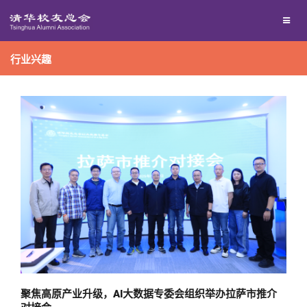
校友联络
行业兴趣
回馈母校
地区联络
媒体平台
年级联络
捐赠项目
百年清华
院系校友工作
捐赠新闻
《清华校友通讯》
校友服务
专业委员会
捐赠纪事
《水木清华》
清华人物
校友总会
兴趣群体
捐赠方法
我要订阅
清华故事
终身学习
关闭
西南联大校友会
义工计划
新媒体平台
青春风采
信息化服务
总会简介
聚焦高原产业升级，AI大数据专委会组织举办拉萨市推介