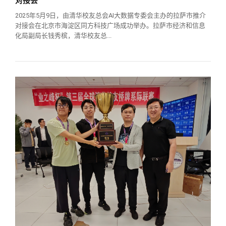
对接会
校友文苑
三创大赛
会长致辞
2025年5月9日，由清华校友总会AI大数据专委会主办的拉萨市推介
对接会在北京市海淀区同方科技广场成功举办。拉萨市经济和信息
校友讲坛
实用信息
总会章程
化局副局长钱秀槟，清华校友总...
校友视界
理事会名单
制度法规
联系我们