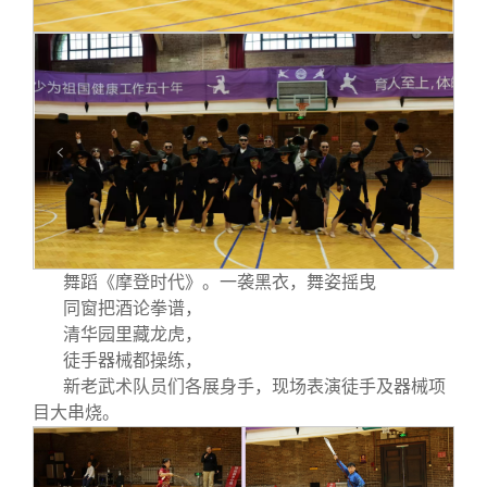
舞蹈《摩登时代》。一袭黑衣，舞姿摇曳
同窗把酒论拳谱，
清华园里藏龙虎，
徒手器械都操练，
新老武术队员们各展身手，现场表演徒手及器械项
目大串烧。