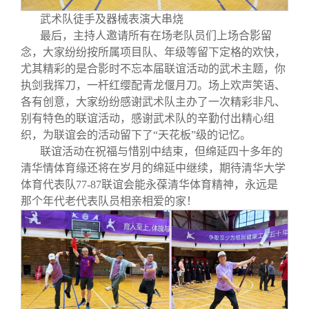
武术队徒手及器械表演大串烧
最后，主持人邀请所有在场老队员们上场合影留
念，大家纷纷按所属项目队、年级等留下定格的欢快，
尤其精彩的是合影时不忘本届联谊活动的武术主题，你
执剑我挥刀，一杆红缨配青龙偃月刀。场上欢声笑语、
各有创意，大家纷纷感谢武术队主办了一次精彩非凡、
别有特色的联谊活动，感谢武术队的辛勤付出精心组
织，为联谊会的活动留下了“天花板”级的记忆。
联谊活动在祝福与惜别中结束，但绵延四十多年的
清华情体育缘还将在岁月的绵延中继续，期待清华大学
体育代表队77-87联谊会能永葆清华体育精神，永远是
那个年代老代表队员相亲相爱的家！