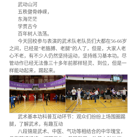
武动山河
五秩健骨峥嵘，
东海茫茫
学贯古今
百年树人浩荡。
今天回校参与表演的武术队老队员们大都在56-66岁
之间，已经是“老胳膊、老腿”的人了，但是，大家人老
心不老，有不少人仍然坚持运动，坚持练习基本功。尽
管动作已经无法像三十多年前那样轻灵、到位，但是一
样能动起来，踢起来。
武术基本功科普互动环节：观众们纷纷上场围圈踢
腿，了解武术，有趣互动
八段锦是武术、中医、气功等相结合的中华瑰宝，