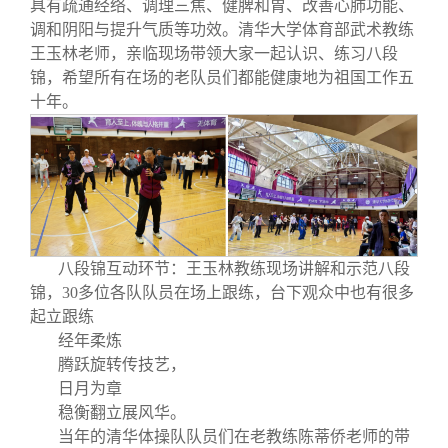
具有疏通经络、调理三焦、健脾和胃、改善心肺功能、
调和阴阳与提升气质等功效。清华大学体育部武术教练
王玉林老师，亲临现场带领大家一起认识、练习八段
锦，希望所有在场的老队员们都能健康地为祖国工作五
十年。
八段锦互动环节：王玉林教练现场讲解和示范八段
锦，30多位各队队员在场上跟练，台下观众中也有很多
起立跟练
经年柔炼
腾跃旋转传技艺，
日月为章
稳衡翻立展风华。
当年的清华体操队队员们在老教练陈蒂侨老师的带