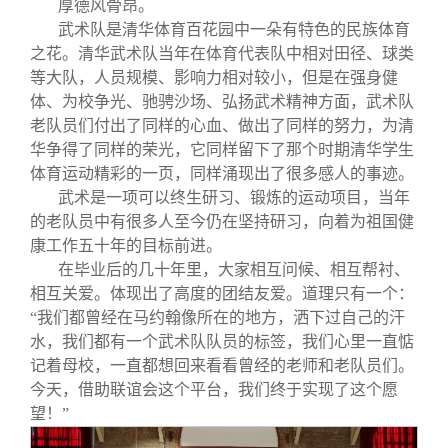
厚德风骨昂。
武术队是清华体育百花园中一朵有特色的民族体育
之花。清华武术队当年在体育代表队中相对田径、球类
等大队，人员规模、影响力相对较小，但是在强身健
体、为校争光、驰骋沙场、弘扬武术精神方面，武术队
老队员们付出了同样的心血、做出了同样的努力，为清
华争得了同样的荣光，它同样留下了那个时期清华学生
体育运动精彩的一页，同样涌现出了很多感人的事迹。
武术是一项可以终生研习、锻炼的运动项目，当年
的老队员中有很多人至今仍在坚持研习，向着为祖国健
康工作五十年的目标前进。
在毕业后的几十年里，大家相互问候、相互帮衬、
相互关爱。体现出了高度的团结友爱。道理只有一个：
“我们都曾经在马约翰像所在的地方，洒下过自己的汗
水，我们都有一个武术队队员的标签，我们心里一直惦
记着母校，一直都想回来看看曾经的老师和老队员们。
今天，借助联谊会这个平台，我们终于实现了这个愿
望！”