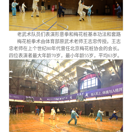
老武术队员们表演形意拳和梅花桩基本功法和套路
梅花桩拳术由体育部原武术老师王志忠传授。王志
忠老师在上个世纪80年代曾任北京梅花桩协会的会长。
四位表演者最大年龄70岁，最小年龄55岁，平均63岁。