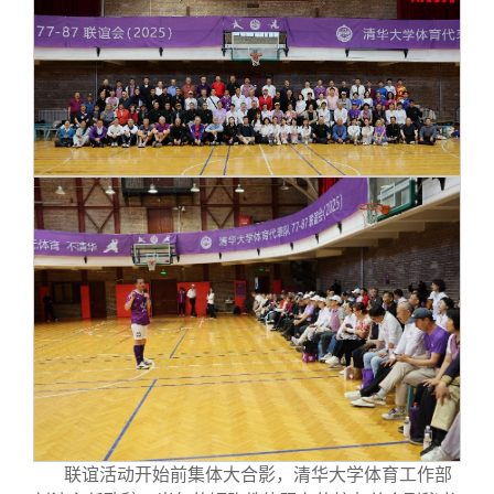
联谊活动开始前集体大合影，清华大学体育工作部