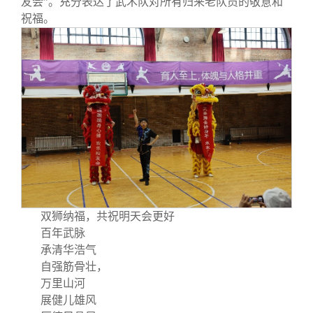
友会”。充分表达了武术队对所有归来老队员的敬意和
祝福。
双狮纳福，共祝明天会更好
百年武脉
承清华浩气
自强筋骨壮，
万里山河
展健儿雄风