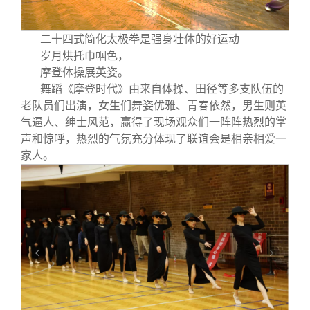
二十四式简化太极拳是强身壮体的好运动
岁月烘托巾帼色，
摩登体操展英姿。
舞蹈《摩登时代》由来自体操、田径等多支队伍的
老队员们出演，女生们舞姿优雅、青春依然，男生则英
气逼人、绅士风范，赢得了现场观众们一阵阵热烈的掌
声和惊呼，热烈的气氛充分体现了联谊会是相亲相爱一
家人。