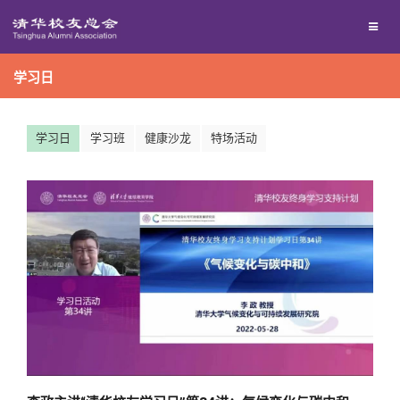
兴趣群体
捐赠方法
我要订阅
清华故事
终身学习
学习日
西南联大校友会
义工计划
新媒体平台
青春风采
信息化服务
校友文苑
三创大赛
学习日
学习班
健康沙龙
特场活动
校友讲坛
实用信息
校友总会
校友视界
关闭
总会简介
会长致辞