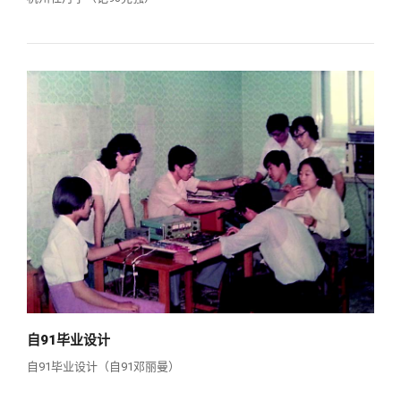
自91毕业设计
自91毕业设计（自91邓丽曼）