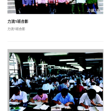
力流1班合影
力流1班合影