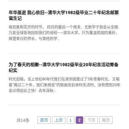
关闭
义工计划
新媒体平台
青春风采
信息化服务
总会简介
年华虽逝 我心依旧--清华大学1982级毕业二十年纪念邮票
诞生记
校友文苑
三创大赛
会长致辞
每到紫荆花开的时节， 四月的最后一个周末，无数学子就会从全国
乃至全球各地回到我们的母校——清华大学，只为重温校园的美好，
校友讲坛
实用信息
总会章程
探望昔日的师长，与曾经的学...
校友视界
理事会名单
为了春天的相聚--清华大学1982级毕业20年纪念活动筹备
纪实
制度法规
时光如梭。当上世纪80年代我们在清华园度过了5年青春时光、又唱
着“再过二十年，我们来相会”的歌曲告别本科生活时，没有想到20年
联系我们
会过得如此之快！去年深秋...
首页
上页
1
2
下页
尾页
共14条