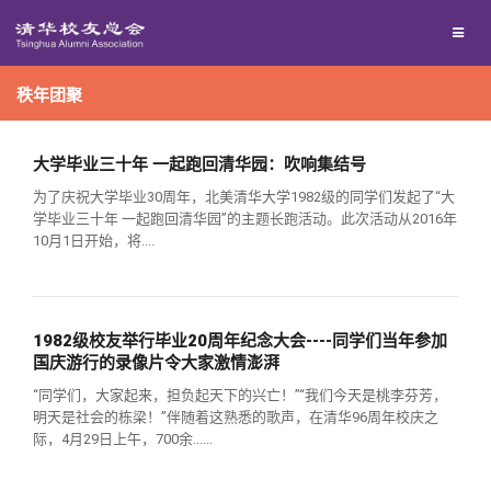
兴趣群体
秩年团聚
西南联大校友会
回馈母校
大学毕业三十年 一起跑回清华园：吹响集结号
为了庆祝大学毕业30周年，北美清华大学1982级的同学们发起了“大
学毕业三十年 一起跑回清华园”的主题长跑活动。此次活动从2016年
媒体平台
捐赠项目
10月1日开始，将....
百年清华
捐赠新闻
《清华校友通讯》
1982级校友举行毕业20周年纪念大会----同学们当年参加
国庆游行的录像片令大家激情澎湃
校友服务
捐赠纪事
《水木清华》
清华人物
“同学们，大家起来，担负起天下的兴亡！”“我们今天是桃李芬芳，
明天是社会的栋梁！”伴随着这熟悉的歌声，在清华96周年校庆之
校友总会
捐赠方法
我要订阅
清华故事
终身学习
际，4月29日上午，700余......