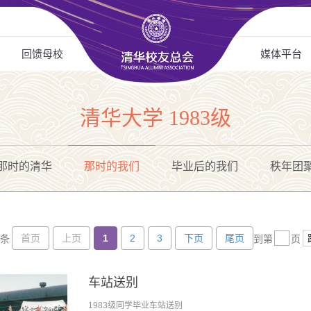
回馈母校
媒体平台
清华大学 1983级
那时的清华
那时的我们
毕业后的我们
秩年团
首页
上页
1
2
3
下页
尾页
5条
到第
页
车站送别
1983级同学毕业车站送别