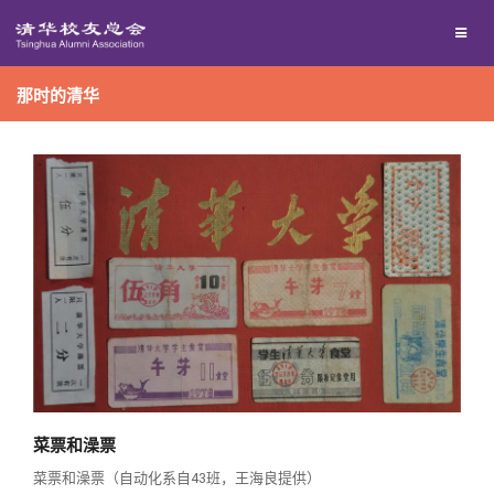
兴趣群体
那时的清华
西南联大校友会
回馈母校
媒体平台
捐赠项目
百年清华
捐赠新闻
《清华校友通讯》
校友服务
捐赠纪事
《水木清华》
清华人物
校友总会
捐赠方法
我要订阅
清华故事
终身学习
菜票和澡票
菜票和澡票（自动化系自43班，王海良提供）