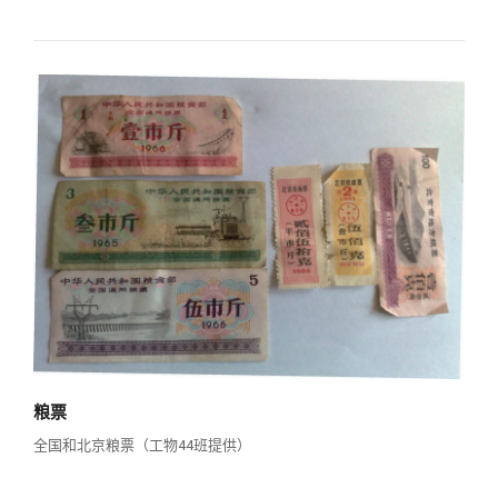
关闭
义工计划
新媒体平台
青春风采
信息化服务
总会简介
校友文苑
三创大赛
会长致辞
校友讲坛
实用信息
总会章程
校友视界
理事会名单
制度法规
联系我们
粮票
全国和北京粮票（工物44班提供）