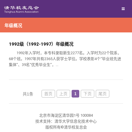
兴趣群体
年级概况
西南联大校友会
回馈母校
1992级（1992-1997）年级概况
1992年入学时，本专科录取新生2277名。入学时为22个院系，
68个班。1997年共有2365人获学士学位。学校表彰4个“毕业班先进
媒体平台
捐赠项目
集体”、39名“优秀毕业生”，...
百年清华
捐赠新闻
《清华校友通讯》
首页
上页
1
下页
尾页
共1条
校友服务
捐赠纪事
《水木清华》
清华人物
校友总会
北京市海淀区清华园1号 100084
捐赠方法
我要订阅
清华故事
终身学习
技术支持：清华大学信息化技术中心
版权所有©清华校友总会