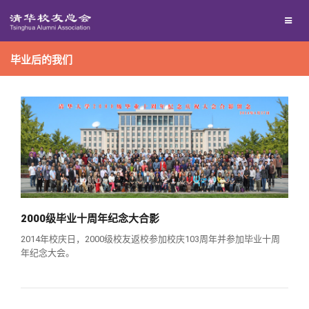
兴趣群体
毕业后的我们
西南联大校友会
回馈母校
媒体平台
捐赠项目
百年清华
捐赠新闻
《清华校友通讯》
2000级毕业十周年纪念大合影
校友服务
捐赠纪事
《水木清华》
清华人物
2014年校庆日，2000级校友返校参加校庆103周年并参加毕业十周
年纪念大会。
校友总会
捐赠方法
我要订阅
清华故事
终身学习