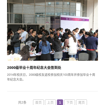
关闭
义工计划
新媒体平台
青春风采
信息化服务
总会简介
校友文苑
三创大赛
会长致辞
校友讲坛
实用信息
总会章程
校友视界
理事会名单
制度法规
2000级毕业十周年纪念大会签到处
联系我们
2014年校庆日，2000级校友返校参加校庆103周年并参加毕业十周
年纪念大会。
首页
上页
1
下页
尾页
共2条