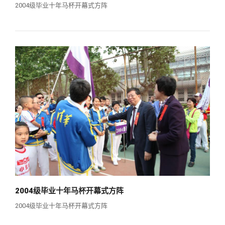
关闭
义工计划
新媒体平台
青春风采
信息化服务
总会简介
2004级毕业十年马杯开幕式方阵
校友文苑
三创大赛
会长致辞
校友讲坛
实用信息
总会章程
校友视界
理事会名单
制度法规
联系我们
2004级毕业十年马杯开幕式方阵
2004级毕业十年马杯开幕式方阵