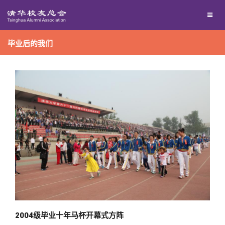
兴趣群体
毕业后的我们
西南联大校友会
回馈母校
媒体平台
捐赠项目
百年清华
捐赠新闻
《清华校友通讯》
校友服务
捐赠纪事
《水木清华》
清华人物
校友总会
捐赠方法
我要订阅
清华故事
终身学习
2004级毕业十年马杯开幕式方阵