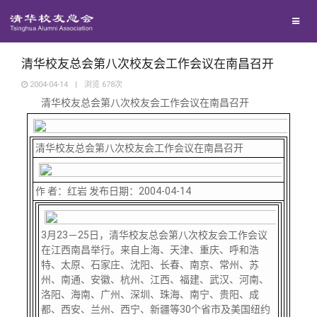
校友联络
回馈母校
地区联络
清华校友总会第八次校友会工作会议在南昌召开
2004-04-14
|
浏览
678
次
清华校友总会第八次校友会工作会议在南昌召开
媒体平台
年级联络
捐赠项目
百年清华
清华校友总会第八次校友会工作会议在南昌召开
院系校友工作
捐赠新闻
《清华校友通讯》
校友服务
作 者：红岩 发布日期：2004-04-14
专业委员会
捐赠纪事
《水木清华》
清华人物
校友总会
兴趣群体
捐赠方法
我要订阅
清华故事
终身学习
3
月
23
－
25
日，清华校友总会第八次校友会工作会议
在江西南昌举行。来自上海、天津、重庆、呼和浩
特、太原、石家庄、沈阳、长春、南京、常州、苏
关闭
西南联大校友会
义工计划
新媒体平台
青春风采
信息化服务
总会简介
州、南通、安徽、杭州、江西、福建、武汉、河南、
洛阳、海南、广州、深圳、珠海、南宁、贵阳、成
都、西安、兰州、西宁、新疆等
30
个省市及美国纽约