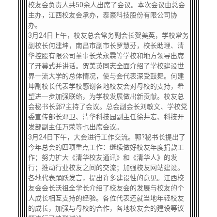
校友文苑
三创大赛
会长致辞
校友会负责人共
50
余人出席了会议。本次会议由总会
主办，江西校友会承办，泰豪科技股份有限公司协
办。
校友讲坛
实用信息
总会章程
3
月
24
日上午，校友总会常务副会长贺美英，学校常务
副校长何建坤，南昌市副市长罗慧芬，校长助理、清
华控股有限公司董事长荣永霖等学校和地方领导出席
校友视界
理事会名单
了开幕式并讲话。贺美英同志全面介绍了学校建设世
界一流大学的总体情况，使与会代表深受鼓舞。何建
坤副校长代表学校感谢各地校友会对母校的支持，希
制度法规
望进一步加强联络，为学校发展做出新贡献。校友总
会秘书长郭?主持了会议。总会副会长刘敏文、学校党
委宣传部长邓卫、清华科技园副主任徐井宏、科技开
联系我们
发部副主任万荣等也出席会议。
3
月
24
日下午，大会进行工作交流。郭?秘书长提出了
今年总会的四项重点工作：继续做好校友年度捐款工
作；努力扩大《清华校友通讯》和《清华人》的发
行；推动行业校友之间的交流；加强校友网站建设。
各地代表踊跃发言，提出许多建设性的意见。江西校
友会会长沃祖全学长介绍了校友会的发展与校友的个
人成长相互支持的经验。各位代表还就当地年轻校友
的成长，加强与母校的合作，各地校友会的建设等议