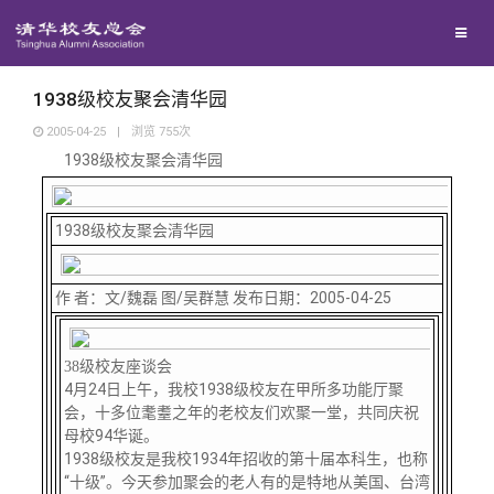
校友联络
回馈母校
地区联络
1938级校友聚会清华园
2005-04-25
|
浏览
755
次
1938级校友聚会清华园
媒体平台
年级联络
捐赠项目
百年清华
1938级校友聚会清华园
院系校友工作
捐赠新闻
《清华校友通讯》
校友服务
作 者：文/魏磊 图/吴群慧 发布日期：2005-04-25
专业委员会
捐赠纪事
《水木清华》
清华人物
校友总会
兴趣群体
捐赠方法
我要订阅
清华故事
终身学习
38级校友座谈会
4月24日上午，我校1938级校友在甲所多功能厅聚
会，十多位耄耋之年的老校友们欢聚一堂，共同庆祝
关闭
西南联大校友会
义工计划
新媒体平台
青春风采
信息化服务
总会简介
母校94华诞。
1938级校友是我校1934年招收的第十届本科生，也称
“十级”。今天参加聚会的老人有的是特地从美国、台湾