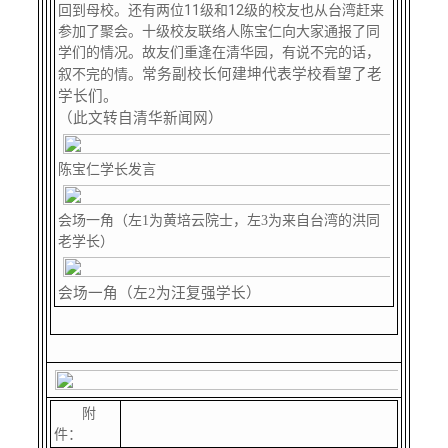
校友文苑
三创大赛
会长致辞
回到母校。还有两位11级和12级的校友也从台湾赶来
参加了聚会。十级校友联络人陈宝仁向大家通报了同
学们的情况。故友们重逢在清华园，有说不完的话，
校友讲坛
实用信息
总会章程
常务副校长何建坤代表学校看望了老
叙不完的情。
学长们。
（此文转自清华新闻网）
校友视界
理事会名单
陈宝仁学长发言
制度法规
会场一角（左1为黄培云院士，左3为来自台湾的洪同
老学长）
联系我们
会场一角（左2为汪复强学长）
附
件：