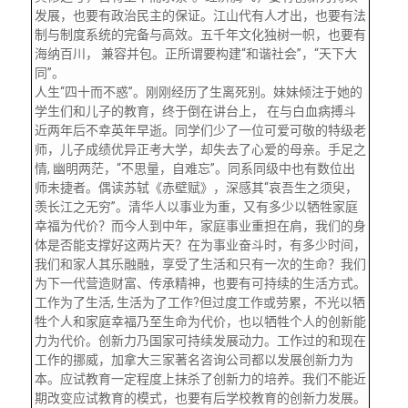
校友文苑
三创大赛
会长致辞
发展，也要有政治民主的保证。江山代有人才出，也要有法
制与制度系统的完备与高效。五千年文化独树一帜，也要有
海纳百川， 兼容并包。正所谓要构建“和谐社会”，“天下大
校友讲坛
实用信息
总会章程
同”。
人生“四十而不惑”。刚刚经历了生离死别。妹妹倾注于她的
学生们和儿子的教育，终于倒在讲台上， 在与白血病搏斗
校友视界
理事会名单
近两年后不幸英年早逝。同学们少了一位可爱可敬的特级老
师，儿子成绩优异正考大学，却失去了心爱的母亲。手足之
情, 幽明两茫，“不思量，自难忘”。同系同级中也有数位出
制度法规
师未捷者。偶读苏轼《赤壁赋》，深感其“哀吾生之须臾，
羡长江之无穷”。清华人以事业为重，又有多少以牺牲家庭
幸福为代价？而今人到中年，家庭事业重担在肩，我们的身
联系我们
体是否能支撑好这两片天？在为事业奋斗时，有多少时间，
我们和家人其乐融融，享受了生活和只有一次的生命？我们
为下一代营造财富、传承精神，也要有可持续的生活方式。
工作为了生活, 生活为了工作?但过度工作或劳累，不光以牺
牲个人和家庭幸福乃至生命为代价，也以牺牲个人的创新能
力为代价。创新力乃国家可持续发展动力。工作过的和现在
工作的挪威，加拿大三家著名咨询公司都以发展创新力为
本。应试教育一定程度上抹杀了创新力的培养。我们不能近
期改变应试教育的模式，也要有后学校教育的创新力发展。