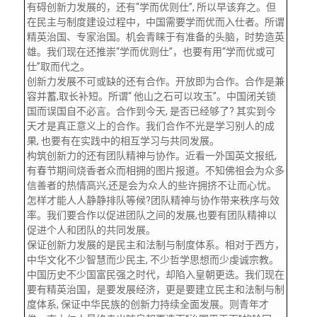
有碍创新力发展的，还有“学而优则仕”, 所以早该弃之。但
在民主与制度建设过程中，中国需要学而优而入仕者。所谓
精英治国、专家治国。机会青睐于有准备的头脑，时势造英
雄。我们现在还推崇“学而优则仕”，也要有用“学而优或可
仕”取而代之。
创新力发展不可或缺的还有合作。开放即为合作。合作是兼
容并蓄,取长补短。所谓“ 他山之石可以攻玉”。中国闭关锁
国而误国自不必言。合作到今天, 是否已经够了? 其实到今
天才是真正意义上的合作。我们合作不光是学习别人的成
果, 也要有在实践中的相互学习与共同发展。
构筑创新力的还有团队精神与协作。近看一外国英文报纸,
有春节期间烧香者众而相拥的图片报道。不知佛祖会为众多
信善者的热情高兴,还是会为众人的些许拥挤不让而心忧。
怎样才能人人静静排队等候?团队精神与协作带来秩序与效
率。我们要合作以促进团队之间的发展,也要有团队精神以
促进个人和团队的共同发展。
保证创新力发展的是民主和法制与制度体系。相对于西方，
中华文化不少智慧而少民主, 不少哲学思想而少虔诚宗教。
中国历史不少国富民强之时代，却陷入皇朝更迭。我们现在
要有精英治国，是要发展经济，更是要建立民主和法制与制
度体系, 保证中华民族的创新力持续全面发展。则青年才