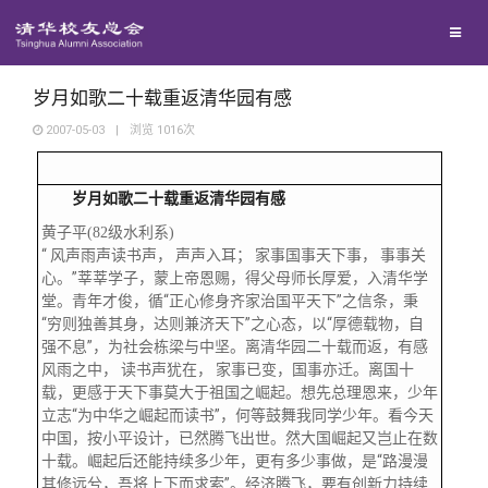
校友联络
回馈母校
地区联络
岁月如歌二十载重返清华园有感
2007-05-03
|
浏览
1016
次
媒体平台
年级联络
捐赠项目
岁月如歌二十载重返清华园有感
百年清华
院系校友工作
捐赠新闻
《清华校友通讯》
黄子平(82级水利系)
“ 风声雨声读书声， 声声入耳； 家事国事天下事， 事事关
心。”莘莘学子，蒙上帝恩赐，得父母师长厚爱，入清华学
校友服务
专业委员会
捐赠纪事
《水木清华》
清华人物
堂。青年才俊，循“正心修身齐家治国平天下”之信条，秉
“穷则独善其身，达则兼济天下”之心态，以“厚德载物，自
强不息”，为社会栋梁与中坚。离清华园二十载而返，有感
校友总会
兴趣群体
捐赠方法
我要订阅
清华故事
终身学习
风雨之中， 读书声犹在， 家事已变，国事亦迁。离国十
载，更感于天下事莫大于祖国之崛起。想先总理恩来，少年
立志“为中华之崛起而读书”，何等鼓舞我同学少年。看今天
关闭
西南联大校友会
义工计划
新媒体平台
青春风采
信息化服务
总会简介
中国，按小平设计，已然腾飞出世。然大国崛起又岂止在数
十载。崛起后还能持续多少年，更有多少事做，是“路漫漫
其修远兮，吾将上下而求索”。经济腾飞，要有创新力持续