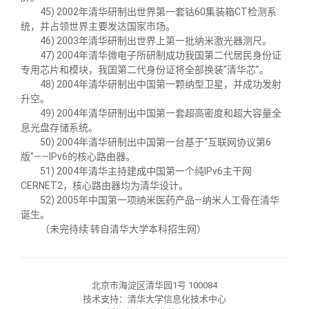
45) 2002年清华研制出世界第一套钴
60
集装箱
CT
检测系
统，并占领世界主要发达国家市场。
46) 2003年清华研制出世界上第一批纳米激光器测尺。
47) 2004年清华微电子所研制成功我国第二代居民身份证
专用芯片和模块，我国第二代身份证将全部换装
“
清华芯
”
。
48) 2004年清华研制出中国第一颗纳型卫星，并成功发射
升空。
49) 2004年清华研制出中国第一套超高密度和超大容量全
息光盘存储系统。
50) 2004年清华研制出中国第一台基于
“
互联网协议第
6
版
”——IPv6
的核心路由器。
51) 2004年清华主持建成中国第一个纯
IPv6
主干网
CERNET2
，核心路由器均为清华设计。
52) 2005年中国第一项纳米医药产品
—
纳米人工骨在清华
诞生。
（未完待续 转自清华大学本科招生网）
北京市海淀区清华园1号 100084
技术支持：清华大学信息化技术中心