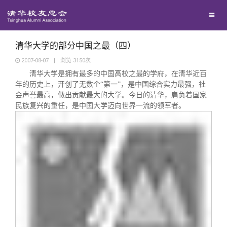
校友联络
回馈母校
地区联络
清华大学的部分中国之最（四）
2007-08-07
|
浏览
3150
次
清华大学是拥有最多的中国高校之最的学府，在清华近百
媒体平台
年级联络
捐赠项目
年的历史上，开创了无数个
“
第一
”
，是中国综合实力最强，社
会声誉最高，做出贡献最大的大学。今日的清华，肩负着国家
百年清华
民族复兴的重任，是中国大学迈向世界一流的领军者。
院系校友工作
捐赠新闻
《清华校友通讯》
校友服务
专业委员会
捐赠纪事
《水木清华》
清华人物
校友总会
兴趣群体
捐赠方法
我要订阅
清华故事
终身学习
关闭
西南联大校友会
义工计划
新媒体平台
青春风采
信息化服务
总会简介