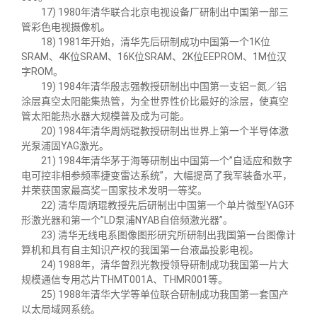
17) 1980年清华联合北京电视设备厂研制出中国第一部三
管彩色电视摄像机。
18) 1981年开始，清华先后研制成功中国第一个
1K
位
SRAM
、
4K
位
SRAM
、
16K
位
SRAM
、
2K
位
EEPROM
、
1M
位汉
字
ROM
。
19) 1984年清华殷志强教授研制出中国第一支铝
—
氮／铝
涂层真空太阳能集热管，为全世界性价比最好的涂层，使真空
管太阳能热水器大规模普及成为可能。
20) 1984年清华周炳琨教授研制出世界上第一个半导体激
光泵浦固
YAG
激光。
21) 1984年清华茅于海等研制出中国第一个
”
自适应和数字
电可控非相参频率捷变雷达系统
”
，大幅提高了我军装备水平，
并荣获国家最高奖
—
国家技术发明一等奖。
22) 清华周炳琨教授先后研制出中国第一个单片微型
YAG
环
形激光器和第一个
”LD
泵浦
NYAB
自倍频激光器
”
。
23) 清华无线电系图像图形研究所研制出我国第一台图像计
算机和具有自主知识产权的我国第一台液晶投影电视。
24) 1988年，清华曾烈光教授领导研制成功我国第一片大
规模通信专用芯片
THMT001A
、
THMR001
等。
25) 1988年清华大学等单位联合研制成功我国第一套国产
以太局域网系统。