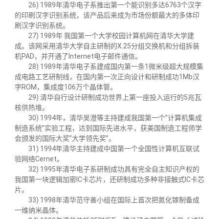
26) 1989年清华电子系推出第一个能识别多达
6763
个汉字
的印刷汉字识别系统，该产品后来成为市场份额最大的多体印
刷汉字识别系统。
27) 1989年 我国第一个大学校园计算机网在清华大学建
成。该网采用清华大学自主研制的
X.25
分组交换机和分组拆装
机
PAD
，并开通了
Internet
电子邮件通信。
28) 1989年清华电子系建成国内第一条
1
微米级超大规模集
成电路工艺研制线，在国内第一次正向设计和研制成功
1Mb
汉
字
ROM
，集成度
106
万个晶体管。
29) 清华自行设计研制成功世界上第一座投入运行的
5
兆瓦
核供热堆。
30) 1994年，清华吴澄等主持建成我国第一个
”
计算机集成
制造系统
”
实验工程，达到国际先进水平，获美国制造工程师学
会颁发的国际大奖
”
大学领先奖
”
。
31) 1994年清华主持建成中国第一个全国性计算机互联试
验网络
Cernet
。
32) 1995年清华电子系研制成功具有完全自主知识产权的
我国第一块逻辑加密
IC
卡芯片，还研制成功多种非接触式
IC
卡芯
片。
33) 1998年清华范守善小组在国际上首次把氮化镓制备成
一维纳米晶体。