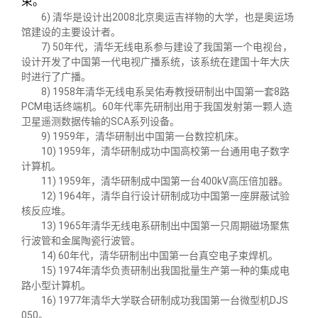
束。
6) 清华是设计出
2008
北京奥运吉祥物的大学，也是奥运场
馆建设的主要设计者。
7) 50年代，清华无线电系参与建设了我国第一个电视台，
设计开发了中国第一代电视广播系统，该系统在建国十年大庆
时进行了广播。
8) 1958年清华无线电系吴佑寿教授研制出中国第一套
8
路
PCM
电话终端机。
60
年代率先研制出用于我国发射第一颗人造
卫星遥测数据传输的
SCA
系列设备。
9) 1959年，清华研制出中国第一台数控机床。
10) 1959年，清华研制成功中国高校第一台通用电子数字
计算机。
11) 1959年，清华研制成中国第一台
400kV
高压倍加器。
12) 1964年，清华自行设计研制成功中国第一座屏蔽试验
核反应堆。
13) 1965年清华无线电系研制出中国第一只周期磁场聚焦
行波管和金属陶瓷行波管。
14) 60年代，清华研制出中国第一台真空电子束焊机。
15) 1974年清华负责研制出我国批量生产第一种的集成电
路小型计算机。
16) 1977年清华大学联合研制成功我国第一台微型机
DJS
050
。