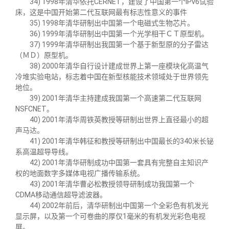
34) 1998年清华依托
CERNET
，建设了中国第一个
IPv6
试验
床，这是中国开始第二代互联网最有标志性意义的事件
35) 1998年清华研制出中国第一个电磁式生物芯片。
36) 1999年清华研制出中国第一个光学相干ＣＴ原型机。
37) 1999年清华研制出我国第一个基于新型原的分子雷达
（ＭＤ）原型机。
38) 2000年清华自行设计建成世界上第一座模块化高温气
冷堆实验电站，标志着中国在新型核能技术领域处于世界领先
地位。
39) 2001年清华主持建成我国第一个高速第二代互联网
NSFCNET
。
40) 2001年清华周铁英教授等研制出世界上直径最小的超
声马达。
41) 2001年清华韩征和教授等研制出中国最长的
340
米长铋
系高温超导导线。
42) 2001年清华研制成功中国第一套具有完整自主知识产
权的地面数字多媒体电视广播传输系统。
43) 2001年清华曹必松教授领导研制成功我国第一个
CDMA
移动通信超导滤波器。
44) 2002年前后，清华研制出中国第一个全彩色有机发光
显示屏，以及第一个可卷曲的厚仅
1
毫米的有机发光彩色电视
屏。