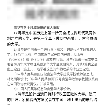
校友文苑
三创大赛
会长致辞
校友讲坛
实用信息
总会章程
清华在各个领域做出的重大贡献
校友视界
理事会名单
1)
清华是中国历史上第一所完全按世界现代教育体
制建立的大学，是第一个真正做到中西融汇，古今贯通
的大学。
制度法规
2) 清华是中国第一个进行真正意义上的现代科学研究的大
学，
1945
年以前，中国物理学家在国内完成、发表在
联系我们
《
Science
》和《
Nature
》论文共
13
篇，其中
9
篇第一完成单位
署名为清华大学物理系或清华大学金属研究所，其他
4
篇也全部
由王淦昌、施士元、陆学善这些清华物理系的毕业生完成。
3) 中华人民共和国国徽由清华大学建筑学院教师梁思成、
林徵因等设计；
“
中华人民共和国
”
国号由清华政治学教授张奚若
在全国政协会议提议，并被采用。
4) 中国人民英雄纪念碑由清华大学设计。
5)
清华是设计出澳门特别行政区区徽的大学。澳门
的回归，象征着西方殖民者在中国土地上统治的最后结