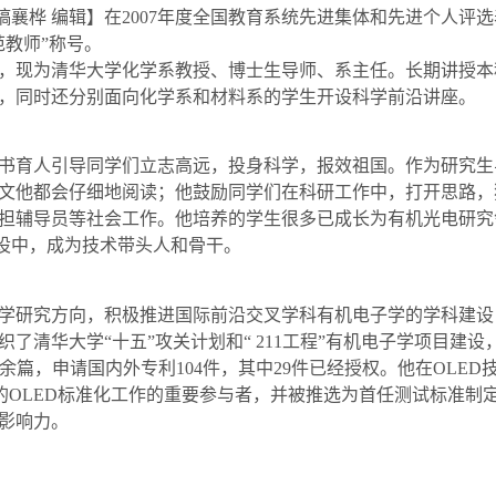
稿襄桦 编辑】在
2007
年度全国教育系统先进集体和先进个人评选
范教师
”
称号。
，现为清华大学化学系教授、博士生导师、系主任。长期讲授本
，同时还分别面向化学系和材料系的学生开设科学前沿讲座。
书育人引导同学们立志高远，投身科学，报效祖国。作为研究生
文他都会仔细地阅读；他鼓励同学们在科研工作中，打开思路，
担辅导员等社会工作。他培养的学生很多已成长为有机光电研究
设中，成为技术带头人和骨干。
学研究方向，积极推进国际前沿交叉学科有机电子学的学科建设
织了清华大学
“
十五
”
攻关计划和
“ 211
工程
”
有机电子学项目建设
余篇，申请国内外专利
104
件，其中
29
件已经授权。他在
OLED
的
OLED
标准化工作的重要参与者，并被推选为首任测试标准制
影响力。