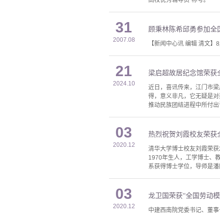
31
顾秉林陈希邱勇参加全
2007.08
【新闻中心讯 编辑 清文】
21
梁启超故居纪念馆荣获
2024.10
近日，喜讯传来，江门市梁
得，意义非凡，它无疑是对
推动民族团结进程中所付出
03
热烈祝贺刘霞校友荣获
2020.12
清华大学博士校友刘霞荣获2
1970年生人，工学博士、
系获得博士学位，导师是潘
03
龙卫国荣获“全国劳动模
2020.12
中建西南院党委书记、董事长