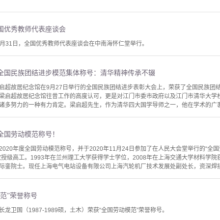
国优秀教师代表座谈会
8月31日，全国优秀教师代表座谈会在中南海怀仁堂举行。
全国民族团结进步模范集体称号：清华精神传承不辍
启超故居纪念馆在9月27日举行的全国民族团结进步表彰大会上，荣获了全国民族团
梁启超故居纪念馆往昔工作的高度认可，更是对江门市委市政府以及江门市清华大学
诸多努力的一种有力肯定。梁启超先生，作为清华四大国学导师之一，他在学术的广袤天
全国劳动模范称号！
020年度全国劳动模范称号，并于2020年11月24日参加了在人民大会堂举行的“全
教授级高工。1993年在兰州理工大学获得学士学位，2008年在上海交通大学材料学院
际銮院士。现任上海电气电站设备有限公司上海汽轮机厂技术发展处副处长，资深焊接工
范”荣誉称号
龙卫国（1987-1989硕，土木）荣获“全国劳动模范”荣誉称号。