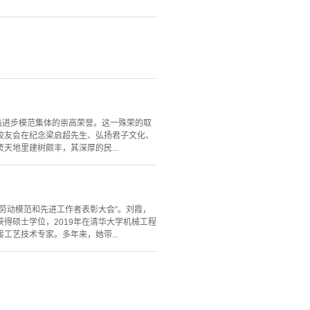
结进步模范集体的崇高荣誉。这一殊荣的取
校友会在纪念梁启超先生、弘扬君子文化、
地里建树颇丰，其深厚的民...
国劳动模范和先进工作者表彰大会”。刘霞，
获得硕士学位，2019年在清华大学机械工程
艺技术专家。多年来，她带...