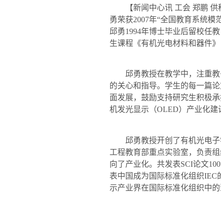
【新闻中心讯 工会 郑鹏 供
勇荣获
2007
年
“
全国教育系统模
邱勇
1994
年博士毕业后留校任教
生课程《有机光电材料和器件》
邱勇
教授在教学中，注重教
的关心和指导。学生的每一篇论
面发展，鼓励支持研究生积极承
机发光显示（
OLED
）产业化建
邱勇
教授开创了有机光电子
工程教育部重点实验室，负责组
向了产业化。共发表
SCI
论文
100
表中国成为国际标准化组织
IEC
示产业界在国际标准化组织中的