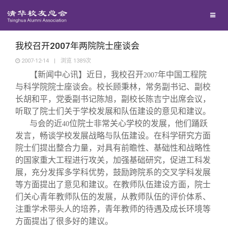
校友联络
回馈母校
地区联络
我校召开2007年两院院士座谈会
2007-12-14
|
浏览
1389
次
【新闻中心讯】近日，我校召开
年中国工程院
媒体平台
年级联络
捐赠项目
2007
与科学院院士座谈会。校长顾秉林，常务副书记、副校
长胡和平，党委副书记陈旭，副校长陈吉宁出席会议，
百年清华
院系校友工作
捐赠新闻
《清华校友通讯》
听取了院士们关于学校发展和队伍建设的意见和建议。
与会的近
位院士非常关心学校的发展，他们踊跃
40
发言，畅谈学校发展战略与队伍建设。在科学研究方面
校友服务
专业委员会
捐赠纪事
《水木清华》
清华人物
院士们提出整合力量，对具有前瞻性、基础性和战略性
的国家重大工程进行攻关，加强基础研究，促进工科发
校友总会
兴趣群体
捐赠方法
我要订阅
清华故事
终身学习
展，充分发挥多学科优势，鼓励跨院系的交叉学科发展
等方面提出了意见和建议。在教师队伍建设方面，院士
们关心青年教师队伍的发展，从教师队伍的评价体系、
关闭
西南联大校友会
义工计划
新媒体平台
青春风采
信息化服务
总会简介
注重学术带头人的培养，青年教师的待遇及成长环境等
方面提出了很多好的建议。