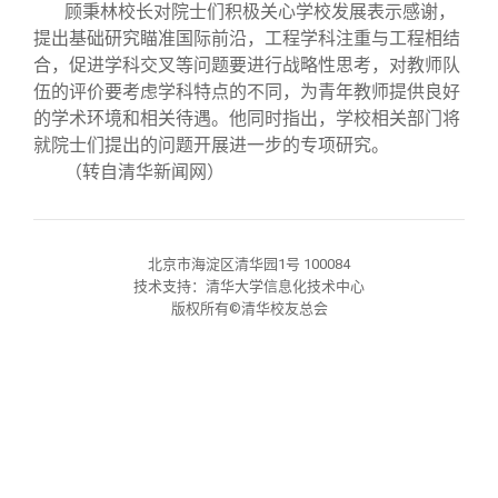
校友文苑
三创大赛
会长致辞
顾秉林校长对院士们积极关心学校发展表示感谢，
提出基础研究瞄准国际前沿，工程学科注重与工程相结
合，促进学科交叉等问题要进行战略性思考，对教师队
校友讲坛
实用信息
总会章程
伍的评价要考虑学科特点的不同，为青年教师提供良好
的学术环境和相关待遇。他同时指出，学校相关部门将
校友视界
理事会名单
就院士们提出的问题开展进一步的专项研究。
（转自清华新闻网）
制度法规
北京市海淀区清华园1号 100084
联系我们
技术支持：清华大学信息化技术中心
版权所有©清华校友总会