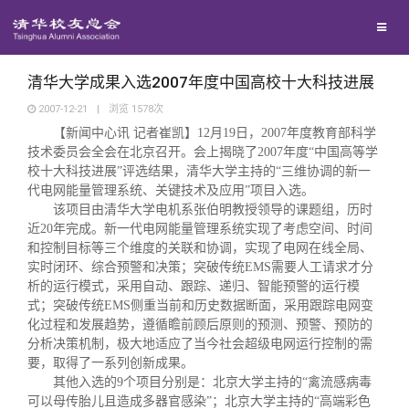
校友联络
回馈母校
地区联络
清华大学成果入选2007年度中国高校十大科技进展
2007-12-21
|
浏览
1578
次
【新闻中心讯 记者崔凯】
12
月
19
日，
2007
年度教育部科学
媒体平台
年级联络
捐赠项目
技术委员会全会在北京召开。会上揭晓了
2007
年度
“
中国高等学
校十大科技进展
”
评选结果，清华大学主持的
“
三维协调的新一
百年清华
代电网能量管理系统、关键技术及应用
院系校友工作
捐赠新闻
《清华校友通讯》
”
项目入选。
该项目由清华大学电机系张伯明教授领导的课题组，历时
近
20
年完成。新一代电网能量管理系统实现了考虑空间、时间
校友服务
专业委员会
捐赠纪事
《水木清华》
清华人物
和控制目标等三个维度的关联和协调，实现了电网在线全局、
实时闭环、综合预警和决策；突破传统
EMS
需要人工请求才分
析的运行模式，采用自动、跟踪、递归、智能预警的运行模
校友总会
兴趣群体
捐赠方法
我要订阅
清华故事
终身学习
式；突破传统
EMS
侧重当前和历史数据断面，采用跟踪电网变
化过程和发展趋势，遵循瞻前顾后原则的预测、预警、预防的
分析决策机制，极大地适应了当今社会超级电网运行控制的需
关闭
西南联大校友会
义工计划
新媒体平台
青春风采
信息化服务
总会简介
要，取得了一系列创新成果。
其他入选的
9
个项目分别是：北京大学主持的
“
禽流感病毒
可以母传胎儿且造成多器官感染
”
；北京大学主持的
“
高端彩色