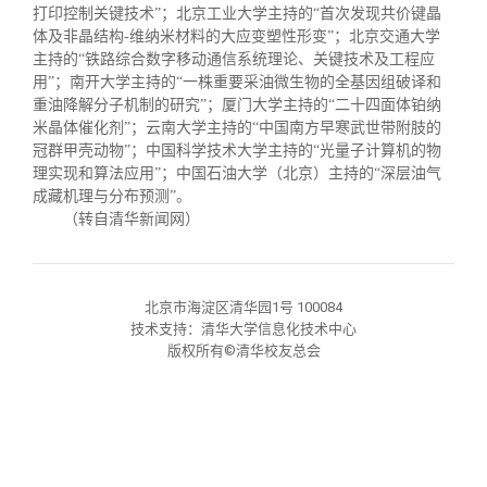
校友文苑
三创大赛
会长致辞
打印控制关键技术
”
；北京工业大学主持的
“
首次发现共价键晶
体及非晶结构
-
维纳米材料的大应变塑性形变
”
；北京交通大学
主持的
“
铁路综合数字移动通信系统理论、关键技术及工程应
校友讲坛
实用信息
总会章程
用
”
；南开大学主持的
“
一株重要采油微生物的全基因组破译和
重油降解分子机制的研究
”
；厦门大学主持的
“
二十四面体铂纳
米晶体催化剂
”
；云南大学主持的
“
中国南方早寒武世带附肢的
校友视界
理事会名单
冠群甲壳动物
”
；中国科学技术大学主持的
“
光量子计算机的物
理实现和算法应用”；中国石油大学（北京）主持的“深层油气
成藏机理与分布预测”。
制度法规
（转自清华新闻网）
联系我们
北京市海淀区清华园1号 100084
技术支持：清华大学信息化技术中心
版权所有©清华校友总会