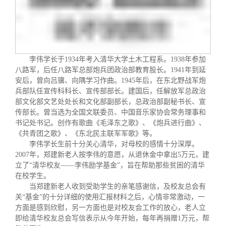
校友文苑
三创大赛
会长致辞
校友讲坛
实用信息
总会章程
李伟学长于
1934
年考入清华大学土木工程系。
1938
年参加
校友视界
理事会名单
八路军，后任八路军总部炮兵团政治部教育股长。
1941
年到延
安后，曾向吕骥、向隅学习作曲。
1945
年后，在东北野战军炮
兵部队任宣传科科长、宣传部部长。建国后，任解放军总政治
制度法规
部文化部文艺处处长和文化部副部长，总政治部副秘书长、宣
传部长。曾当选为全国文联委员、中国音乐家协会常务理事和
书记处书记。创作有歌曲《毛泽东之歌》、《炮兵进行曲》、
联系我们
《共青团之歌》、《东北民主联军军歌》等。
李伟学长生前十分关心清华，对母校的感情十分深厚。
2007
年，郑建新老人按李伟的意愿，从退休金中拿出
5
万元，建
立了
“
清华校友
――
李伟励学基金
”
，旨在帮助那些贫困的清华
在校学生。
当郑建新老人收到受助学生的亲笔感谢信，及校友总会有
关“基金”的十分详细的使用汇报材料之后，心情非常激动，一
方面是感到欣慰，另一方面也是对校友会工作的放心，老人立
即给清华校友总会写信表示从今年开始，每年再捐赠
1
万元，帮