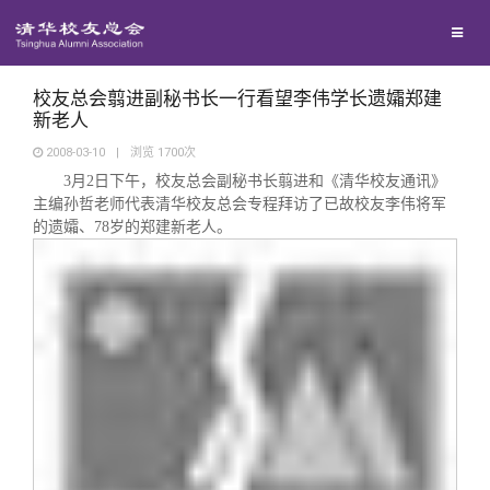
校友联络
回馈母校
地区联络
校友总会翦进副秘书长一行看望李伟学长遗孀郑建
新老人
2008-03-10
|
浏览
1700
次
媒体平台
年级联络
捐赠项目
3
月
2
日下午，校友总会副秘书长翦进和《清华校友通讯》
主编孙哲老师代表清华校友总会专程拜访了已故校友李伟将军
的遗孀、
78
岁的郑建新老人。
百年清华
院系校友工作
捐赠新闻
《清华校友通讯》
校友服务
专业委员会
捐赠纪事
《水木清华》
清华人物
校友总会
兴趣群体
捐赠方法
我要订阅
清华故事
终身学习
关闭
西南联大校友会
义工计划
新媒体平台
青春风采
信息化服务
总会简介