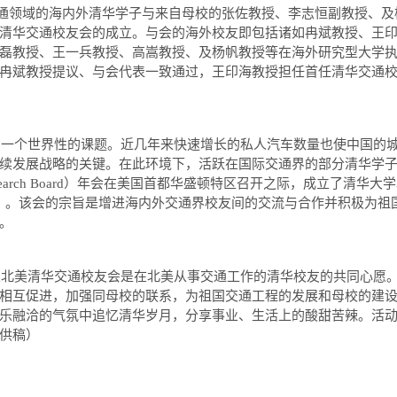
通领域的海内外清华学子与来自母校的张佐教授、李志恒副教授、及
清华交通校友会的成立。与会的海外校友即包括诸如冉斌教授、王
磊教授、王一兵教授、高嵩教授、及杨帆教授等在海外研究型大学
冉斌教授提议、与会代表一致通过，王印海教授担任首任清华交通
为一个世界性的课题。近几年来快速增长的私人汽车数量也使中国的
续发展战略的关键。在此环境下，活跃在国际交通界的部分清华学
earch Board
）年会在美国首都华盛顿特区召开之际，成立了清华大学
）。该会的宗旨是增进海内外交通界校友间的交流与合作并积极为祖
。
立北美清华交通校友会是在北美从事交通工作的清华校友的共同心愿
相互促进，加强同母校的联系，为祖国交通工程的发展和母校的建
乐融洽的气氛中追忆清华岁月，分享事业、生活上的酸甜苦辣。活
供稿）