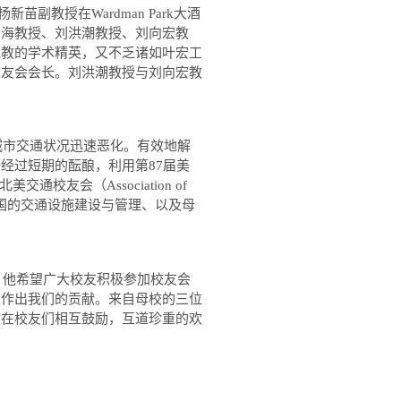
杨新苗副教授在
Wardman Park
大酒
印海教授、刘洪潮教授、刘向宏教
执教的学术精英，又不乏诸如叶宏工
校友会会长。刘洪潮教授与刘向宏教
城市交通状况迅速恶化。有效地解
子经过短期的酝酿，利用第
87
届美
北美交通校友会（
Association of
国的交通设施建设与管理、以及母
。他希望广大校友积极参加校友会
设作出我们的贡献。来自母校的三位
动在校友们相互鼓励，互道珍重的欢